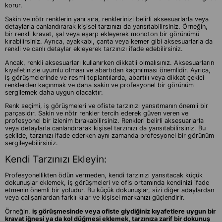
korur.
Sakin ve nötr renklerin yanı sıra, renklerinizi belirli aksesuarlarla veya
detaylarla canlandırarak kişisel tarzınızı da yansıtabilirsiniz. Örneğin,
bir renkli kravat, şal veya eşarp ekleyerek monoton bir görünümü
kırabilirsiniz. Ayrıca, ayakkabı, çanta veya kemer gibi aksesuarlarla da
renkli ve canlı detaylar ekleyerek tarzınızı ifade edebilirsiniz.
Ancak, renkli aksesuarları kullanırken dikkatli olmalısınız. Aksesuarların
kıyafetinizle uyumlu olması ve abartıdan kaçınılması önemlidir. Ayrıca,
iş görüşmelerinde ve resmi toplantılarda, abartılı veya dikkat çekici
renklerden kaçınmak ve daha sakin ve profesyonel bir görünüm
sergilemek daha uygun olacaktır.
Renk seçimi, iş görüşmeleri ve ofiste tarzınızı yansıtmanın önemli bir
parçasıdır. Sakin ve nötr renkler tercih ederek güven veren ve
profesyonel bir izlenim bırakabilirsiniz. Renkleri belirli aksesuarlarla
veya detaylarla canlandırarak kişisel tarzınızı da yansıtabilirsiniz. Bu
şekilde, tarzınızı ifade ederken aynı zamanda profesyonel bir görünüm
sergileyebilirsiniz.
Kendi Tarzınızı Ekleyin:
Profesyonellikten ödün vermeden, kendi tarzınızı yansıtacak küçük
dokunuşlar eklemek, iş görüşmeleri ve ofis ortamında kendinizi ifade
etmenin önemli bir yoludur. Bu küçük dokunuşlar, sizi diğer adaylardan
veya çalışanlardan farklı kılar ve kişisel markanızı güçlendirir.
Örneğin,
iş görüşmesinde veya ofiste giydiğiniz kıyafetlere uygun bir
kravat iğnesi ya da kol düğmesi eklemek, tarzınıza zarif bir dokunuş