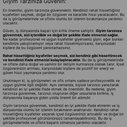
Giyim Tarzınıza Güvenin:
En önemlisi, giyim tarzınıza güvenmektir. Kendinizi rahat hissettiğiniz
kıyafetleri seçmek, doğal bir özgüven ve kararlılık hissi yaratacaktır. Bu
da iş görüşmelerinde ve ofiste olumlu bir izlenim bırakmanıza yardımcı
olacaktır.
Güven, iş dünyasında başarı için kritik öneme sahiptir.
Giyim tarzınıza
güvenmek, sizi içtenlikle ve doğal bir şekilde ifade etmenizi sağlar.
Ne kadar profesyonel ve uygun kıyafetler giyerseniz giyin, eğer bunları
kendinize yakıştıramıyor veya rahat hissetmiyorsanız, karşınızdaki
kişilere de bu özgüveni yansıtamazsınız.
Rahat hissettiğiniz kıyafetler seçmek, sizi kendiniz gibi hissettirecek
ve kendinizi ifade etmenizi kolaylaştıracaktır.
Bu da iş görüşmelerinde
ve ofiste daha doğal ve samimi bir iletişim kurmanıza olanak tanır. İçsel
özgüveninizin artması, karşınızdaki kişilere de pozitif bir enerji ve
güven hissi yaymanıza yardımcı olur.
Unutmayın ki, iş görüşmeleri ve ofis ortamı sadece profesyonellik ve
uygun giyimle ilgili değildir. Aynı zamanda, kişisel tarzınızı yansıtarak
kendinizi en iyi şekilde ifade etmek de önemlidir. Bu nedenle, giyim
tarzınıza güvenmek, tarzınızı oluşturan diğer unsurlarla birlikte, iş
dünyasında başarıya giden yolda önemli bir adımdır.
Giyim tarzınıza güvenmek, kendinizi en iyi şekilde ifade etmenin ve iş
dünyasında olumlu bir izlenim bırakmanın anahtarıdır. Kendinizi rahat
hissettiğiniz kıyafetler seçerek içsel özgüveninizi artırabilir ve doğal bir
şekilde profesyonel görünümünüzü tamamlayabilirsiniz. Bu da iş
görüşmelerinde ve ofiste başarılı olmanıza yardımcı olacaktır.