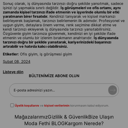
Sonuç olarak, iş dünyasında tarzınızı doğru şekilde yansıtmak, sadece
işinizi iyi yapmakla sınırlı değildir.
İş görüşmeleri ve ofis ortamı, aynı
zamanda kişisel tarzınızı ifade etmenin ve işyerinde olumlu bir etki
yaratmanın birer fırsatıdır.
Kendinizi tanıyarak ve kişisel markanızı
belirleyerek başlamak, tarzınızı belirlemenin ilk adımıdır. Profesyonel ve
uygun giyim, detaylara önem verme, renk seçimine dikkat etme ve
kendi tarzınızı ekleyerek iş dünyasında tarzınızı yansıtabilirsiniz.
Özgüvenle giyim tarzınıza güvenmek, kendinizi en iyi şekilde ifade
etmenin ve olumlu bir izlenim bırakmanın anahtarıdır.
İş dünyasında
tarzınızı doğru bir şekilde yansıtarak, kariyerinizdeki başarınızı
artırabilir ve hatırda kalıcı olabilirsiniz.
Etiketler:
Ofis giyim, iş görüşmesi giyim
Şubat 08, 2024
Listeye dön
BÜLTENİMİZE ABONE OLUN
Üyelik koşullarını
ve
kişisel verilerimin
korunmasını kabul ediyorum.
Mağazalarımız
Gizlilik & Güvenlik
Bize Ulaşın
Moda Fethi BLOG
Kargom Nerede?