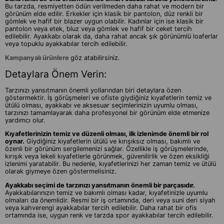
Bu tarzda, resmiyetten ödün verilmeden daha rahat ve modern bir
görünüm elde edilir. Erkekler için klasik bir pantolon, düz renkli bir
gömlek ve hafif bir blazer uygun olabilir. Kadınlar için ise klasik bir
pantolon veya etek, bluz veya gömlek ve hafif bir ceket tercih
edilebilir. Ayakkabı olarak da, daha rahat ancak şık görünümlü loaferlar
veya topuklu ayakkabılar tercih edilebilir.
Kampanyalı ürünlere
göz atabilirsiniz.
Detaylara Önem Verin:
Tarzınızı yansıtmanın önemli yollarından biri detaylara özen
göstermektir. İş görüşmeleri ve ofiste giydiğiniz kıyafetlerin temiz ve
ütülü olması, ayakkabı ve aksesuar seçimlerinizin uyumlu olması,
tarzınızı tamamlayarak daha profesyonel bir görünüm elde etmenize
yardımcı olur.
Kıyafetlerinizin temiz ve düzenli olması, ilk izlenimde önemli bir rol
oynar.
Giydiğiniz kıyafetlerin ütülü ve kırışıksız olması, bakımlı ve
özenli bir görünüm sergilemenizi sağlar. Özellikle iş görüşmelerinde,
kırışık veya lekeli kıyafetlerle görünmek, güvenilirlik ve özen eksikliği
izlenimi yaratabilir. Bu nedenle, kıyafetlerinizi her zaman temiz ve ütülü
olarak giymeye özen göstermelisiniz.
Ayakkabı seçimi de tarzınızı yansıtmanın önemli bir parçasıdır.
Ayakkabılarınızın temiz ve bakımlı olması kadar, kıyafetinizle uyumlu
olmaları da önemlidir. Resmi bir iş ortamında, deri veya suni deri siyah
veya kahverengi ayakkabılar tercih edilebilir. Daha rahat bir ofis
ortamında ise, uygun renk ve tarzda spor ayakkabılar tercih edilebilir.