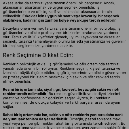
Aksesuarlar da tarzınızı yansıtmanın önemli bir parçasıdır. Ancak,
aksesuarları abartmamak ve uygun seçmek önemlidir. İş
görüşmelerinde ve ofiste, zarif ve minimalist aksesuarlar tercih
edilmelidir.
Erkekler için uygun bir saat veya kravat iyi bir seçenek
olabilirken, kadınlar için zarif bir kolye veya küpe tercih edilebilir.
Detaylara önem vermek tarzınızı yansıtmanın önemli bir yolu olup, iş
görüşmeleri ve ofiste profesyonel bir izlenim bırakmanıza yardımcı
olur. Temiz ve ütülü kıyafetler giymek, uyumlu ayakkabı ve aksesuar
seçmek, tarzınızı tamamlayarak olumlu bir etki yaratmanıza ve güvenilir
bir imaj sergilemenize yardımcı olacaktır.
Renk Seçimine Dikkat Edin:
Renklerin psikolojik etkisi, iş görüşmeleri ve ofis ortamında tarzınızı
yansıtmada önemli bir rol oynar. Renklerin seçimi, kişisel tarzınızı ve
izlenimizi büyük ölçüde etkiler. İş görüşmelerinde ve ofiste güven veren
ve profesyonel bir izlenim bırakmak için sakin ve nötr renkleri tercih
etmek önemlidir.
Resmi bir iş ortamında, siyah, gri, lacivert, beyaz gibi sakin ve nötr
renkler tercih edilmelidir
. Bu renkler, güvenilirlik ve ciddiyet izlenimi
yaratır ve profesyonel bir görünüm sağlar. Ayrıca, bu renklerin
kombinlenmesi de oldukça kolaydır ve farklı parçalar arasında uyum
sağlar.
Rahat bir iş ortamında ise, sakin ve nötr renklerin yanı sıra daha canlı
ve yumuşak tonlara da yer verilebilir.
Örneğin, pastel tonlarda mavi,
yeşil veya pembe gibi renkler rahat bir iş ortamında tercih edilebilir. Bu
renkler, ortama yumuşaklık ve neşe katarken, aynı zamanda sakinliği de