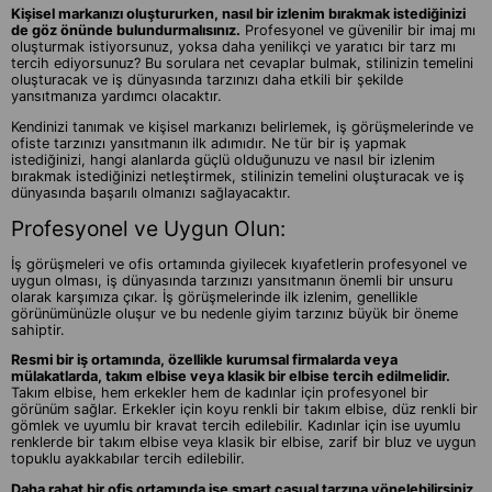
Kişisel markanızı oluştururken, nasıl bir izlenim bırakmak istediğinizi
de göz önünde bulundurmalısınız.
Profesyonel ve güvenilir bir imaj mı
oluşturmak istiyorsunuz, yoksa daha yenilikçi ve yaratıcı bir tarz mı
tercih ediyorsunuz? Bu sorulara net cevaplar bulmak, stilinizin temelini
oluşturacak ve iş dünyasında tarzınızı daha etkili bir şekilde
yansıtmanıza yardımcı olacaktır.
Kendinizi tanımak ve kişisel markanızı belirlemek, iş görüşmelerinde ve
ofiste tarzınızı yansıtmanın ilk adımıdır. Ne tür bir iş yapmak
istediğinizi, hangi alanlarda güçlü olduğunuzu ve nasıl bir izlenim
bırakmak istediğinizi netleştirmek, stilinizin temelini oluşturacak ve iş
dünyasında başarılı olmanızı sağlayacaktır.
Profesyonel ve Uygun Olun:
İş görüşmeleri ve ofis ortamında giyilecek kıyafetlerin profesyonel ve
uygun olması, iş dünyasında tarzınızı yansıtmanın önemli bir unsuru
olarak karşımıza çıkar. İş görüşmelerinde ilk izlenim, genellikle
görünümünüzle oluşur ve bu nedenle giyim tarzınız büyük bir öneme
sahiptir.
Resmi bir iş ortamında, özellikle kurumsal firmalarda veya
mülakatlarda, takım elbise veya klasik bir elbise tercih edilmelidir.
Takım elbise, hem erkekler hem de kadınlar için profesyonel bir
görünüm sağlar. Erkekler için koyu renkli bir takım elbise, düz renkli bir
gömlek ve uyumlu bir kravat tercih edilebilir. Kadınlar için ise uyumlu
renklerde bir takım elbise veya klasik bir elbise, zarif bir bluz ve uygun
topuklu ayakkabılar tercih edilebilir.
Daha rahat bir ofis ortamında ise smart casual tarzına yönelebilirsiniz
.