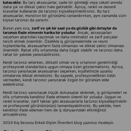
katacaktır.
Bu tarz aksesuarlar, sade bir gömleği veya ceketi anında
daha şık ve dikkat çekici hale getirebilir. Ayrıca, renkli ve desenli
kravatlar kullanarak da tarzınızı kişiselleştirebilirsiniz. Bu tarz
aksesuarlar, monoton bir görünümü canlandırırken, aynı zamanda sizin
kişisel tarzınızı da yansıtır.
Bunun yanı sıra,
zarif ve şık bir saat ya da gözlük gibi detaylar da
tarzınızı ifade etmenin harika bir yoludur
. Ancak, aksesuarları
seçerken abartıdan kaçınmak ve daha minimalist ve zarif parçalar
tercih etmek önemlidir. Özellikle iş görüşmelerinde ve resmi
toplantılarda, aksesuarların fazla olmaması ve dikkat çekici olmaması
önemlidir. Rahat ofis ortamında daha özgür olabilir ve tarzınızı daha
rahat bir şekilde yansıtabilirsiniz.
Kendi tarzınızı eklerken, dikkatli olmalı ve iş ortamının gerektirdiği
profesyonel standartlara uygun olmaya özen göstermelisiniz. Ayrıca,
tarzınızı yansıtacak aksesuarları seçerken, kıyafetinizle uyumlu
olmalarına dikkat etmelisiniz. Bu sayede, profesyonellikten ödün
vermeden, kendi tarzınızı yansıtarak özgün bir görünüm elde
edebilirsiniz.
Kendi tarzınızı yansıtacak küçük dokunuşlar eklemek, iş görüşmeleri ve
ofis ortamında kendinizi ifade etmenin önemli bir yoludur. Uygun ve
renkli kravatlar, zarif takılar gibi aksesuarlarla tarzınızı kişiselleştirebilir
ve profesyonel görünümünüzü tamamlayabilirsiniz. Bu şekilde, hem
kendinizi ifade ederken hem de iş dünyasındaki etkinliğinizi
artırabilirsiniz.
2024 Kış Sezonu Erkek Giyim Önerileri
blog yazımızı inceleyin.