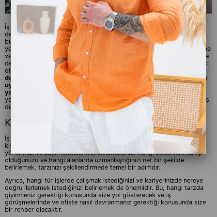
İş dünyasında başarılı olmanın sırrı sadece işinizi iyi yapmakla sınırlı
değildir. Aynı zamanda, kişisel tarzınızı doğru şekilde ifade etmek de
büyük önem taşır. İş görüşmeleri ve ofis ortamı, sadece profesyonel
yeteneklerinizi sergilemek için değil, aynı zamanda kendinizi ifade etme
ve işyerinde olumlu bir etki yaratma fırsatı sunar. Her ne kadar bilgi ve
deneyim önemli olsa da, iş dünyasında dikkat çekmek ve hatırda kalıcı
olmak için tarzınızın da önemi büyüktür.
İş görüşmelerinde ve ofiste
doğru giyim tarzını benimsemek, sizin güvenilirlik, profesyonellik ve
uyum yeteneğiniz hakkında önemli bir ilk izlenim bırakmanıza
yardımcı olur
. Dolayısıyla, iş dünyasında tarzınızı doğru bir şekilde
yansıtabilmek, kariyerinizin başarısı açısından kritik bir adımdır. İşte, iş
dünyasında tarzınızı nasıl yansıtabileceğinize dair ipuçları:
Kendinizi Tanıyın ve Markalaşın:
İş dünyasında tarzınızı yansıtmak için ilk adım, kendinizi tanımak ve
kişisel markanızı belirlemektir. Bunun için öncelikle, kendi güçlü
yönlerinizi ve zayıf noktalarınızı anlamalısınız. Hangi becerilere sahip
olduğunuzu ve hangi alanlarda uzmanlaştığınızı net bir şekilde
belirlemek, tarzınızı şekillendirmede temel bir adımdır.
Ayrıca, hangi tür işlerde çalışmak istediğinizi ve kariyerinizde nereye
doğru ilerlemek istediğinizi belirlemek de önemlidir. Bu, hangi tarzda
giyinmeniz gerektiği konusunda size yol gösterecek ve iş
görüşmelerinde ve ofiste nasıl davranmanız gerektiği konusunda size
bir rehber olacaktır.