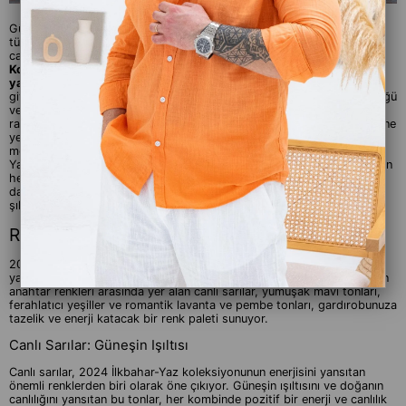
Güneşin yumuşak dokunuşlarıyla uyanan doğa, ilkbaharın coşkusunu
tüm renkleriyle sergilerken, moda dünyası da yeni bir heyecanla
canlanıyor.
Dünya Trendlerinde 2024 İlkbahar-Yaz Erkek Giyim
Kolleksiyonu, bu mevsimsel uyanışın tüm enerjisini ve özgürlüğünü
yansıtan bir başyapıt olarak karşımıza çıkıyor.
Bu koleksiyon, sadece
giyim parçalarından ibaret değil, aynı zamanda bir ruh halini, özgünlüğü
ve tarzı temsil ediyor. Renklerin dansı, kumaşların nefes alışı, şıklığın
rahatlığı ve sportif dokunuşların enerjisi, her erkeğin dolabında kendine
yer bulacak bir parça sunuyor. İlkbaharın canlılığı ve yazın özgürlüğü,
modern tasarımlarla buluşarak sokakları şenlendiriyor. 2024 İlkbahar-
Yaz Erkek Giyim Kolleksiyonu, moda tutkunlarını hem zamansız şıklığın
hem de çağın ruhunu yansıtan tarzın bir araya geldiği bir yolculuğa
davet ediyor. Haydi, tarzınızı özgürce ifade etmenin, konforun ve
şıklığın mükemmel dengesini bulmanın zamanı geldi!
Renkler: Canlılık ve Enerji
2024 İlkbahar-Yaz Erkek Giyim Kolleksiyonu, canlılık ve enerjiyi
yansıtan renk paletiyle adeta bir renk şölenine dönüşüyor. Bu sezonun
anahtar renkleri arasında yer alan canlı sarılar, yumuşak mavi tonları,
ferahlatıcı yeşiller ve romantik lavanta ve pembe tonları, gardırobunuza
tazelik ve enerji katacak bir renk paleti sunuyor.
Canlı Sarılar: Güneşin Işıltısı
Canlı sarılar, 2024 İlkbahar-Yaz koleksiyonunun enerjisini yansıtan
önemli renklerden biri olarak öne çıkıyor. Güneşin ışıltısını ve doğanın
canlılığını yansıtan bu tonlar, her kombinde pozitif bir enerji ve canlılık