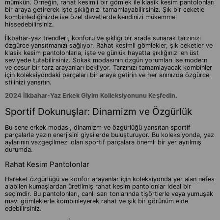
mümkün. Örneğin, rahat kesimli bir gömlek ile klasik kesim pantolonları
bir araya getirerek işte şıklığınızı tamamlayabilirsiniz. Şık bir ceketle
kombinlediğinizde ise özel davetlerde kendinizi mükemmel
hissedebilirsiniz.
İlkbahar-yaz trendleri, konforu ve şıklığı bir arada sunarak tarzınızı
özgürce yansıtmanızı sağlıyor. Rahat kesimli gömlekler, şık ceketler ve
klasik kesim pantolonlarla, işte ve günlük hayatta şıklığınızı en üst
seviyede tutabilirsiniz. Sokak modasının özgün yorumları ise modern
ve cesur bir tarz arayanları bekliyor. Tarzınızı tamamlayacak kombinler
için koleksiyondaki parçaları bir araya getirin ve her anınızda özgürce
stilinizi yansıtın.
2024 İlkbahar-Yaz Erkek Giyim Kolleksiyonunu Keşfedin.
Sportif Dokunuşlar: Dinamizm ve Özgürlük
Bu sene erkek modası, dinamizm ve özgürlüğü yansıtan sportif
parçalarla yazın enerjisini giysilerde buluşturuyor. Bu koleksiyonda, yaz
aylarının vazgeçilmezi olan sportif parçalara önemli bir yer ayrılmış
durumda.
Rahat Kesim Pantolonlar
Hareket özgürlüğü ve konfor arayanlar için koleksiyonda yer alan nefes
alabilen kumaşlardan üretilmiş rahat kesim pantolonlar ideal bir
seçimdir. Bu pantolonları, canlı sarı tonlarında tişörtlerle veya yumuşak
mavi gömleklerle kombinleyerek rahat ve şık bir görünüm elde
edebilirsiniz.