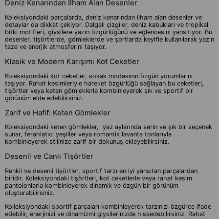
Deniz Kenarından İlham Alan Desenler
Koleksiyondaki parçalarda, deniz kenarından ilham alan desenler ve
detaylar da dikkat çekiyor. Dalgalı çizgiler, deniz kabukları ve tropikal
bitki motifleri, giysilere yazın özgürlüğünü ve eğlencesini yansıtıyor. Bu
desenler, tişörtlerde, gömleklerde ve şortlarda keyifle kullanılarak yazın
taze ve enerjik atmosferini taşıyor.
Klasik ve Modern Karışımı Kot Ceketler
Koleksiyondaki kot ceketler, sokak modasının özgün yorumlarını
taşıyor. Rahat kesimleriyle hareket özgürlüğü sağlayan bu ceketleri,
tişörtler veya keten gömleklerle kombinleyerek şık ve sportif bir
görünüm elde edebilirsiniz.
Zarif ve Hafif: Keten Gömlekler
Koleksiyondaki keten gömlekler, yaz aylarında serin ve şık bir seçenek
sunar, ferahlatıcı yeşiller veya romantik lavanta tonlarıyla
kombinleyerek stilinize zarif bir dokunuş ekleyebilirsiniz.
Desenli ve Canlı Tişörtler
Renkli ve desenli tişörtler, sportif tarzı en iyi yansıtan parçalardan
biridir. Koleksiyondaki tişörtleri, kot ceketlerle veya rahat kesim
pantolonlarla kombinleyerek dinamik ve özgün bir görünüm
oluşturabilirsiniz.
Kolleksiyondaki sportif parçaları kombinleyerek tarzınızı özgürce ifade
edebilir, enerjinizi ve dinamizmi giysilerinizde hissedebilirsiniz. Rahat