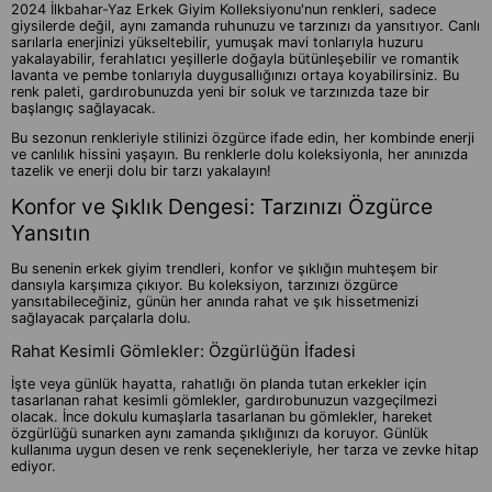
2024 İlkbahar-Yaz Erkek Giyim Kolleksiyonu'nun renkleri, sadece
giysilerde değil, aynı zamanda ruhunuzu ve tarzınızı da yansıtıyor. Canlı
sarılarla enerjinizi yükseltebilir, yumuşak mavi tonlarıyla huzuru
yakalayabilir, ferahlatıcı yeşillerle doğayla bütünleşebilir ve romantik
lavanta ve pembe tonlarıyla duygusallığınızı ortaya koyabilirsiniz. Bu
renk paleti, gardırobunuzda yeni bir soluk ve tarzınızda taze bir
başlangıç sağlayacak.
Bu sezonun renkleriyle stilinizi özgürce ifade edin, her kombinde enerji
ve canlılık hissini yaşayın. Bu renklerle dolu koleksiyonla, her anınızda
tazelik ve enerji dolu bir tarzı yakalayın!
Konfor ve Şıklık Dengesi: Tarzınızı Özgürce
Yansıtın
Bu senenin erkek giyim trendleri, konfor ve şıklığın muhteşem bir
dansıyla karşımıza çıkıyor. Bu koleksiyon, tarzınızı özgürce
yansıtabileceğiniz, günün her anında rahat ve şık hissetmenizi
sağlayacak parçalarla dolu.
Rahat Kesimli Gömlekler: Özgürlüğün İfadesi
İşte veya günlük hayatta, rahatlığı ön planda tutan erkekler için
tasarlanan rahat kesimli gömlekler, gardırobunuzun vazgeçilmezi
olacak. İnce dokulu kumaşlarla tasarlanan bu gömlekler, hareket
özgürlüğü sunarken aynı zamanda şıklığınızı da koruyor. Günlük
kullanıma uygun desen ve renk seçenekleriyle, her tarza ve zevke hitap
ediyor.