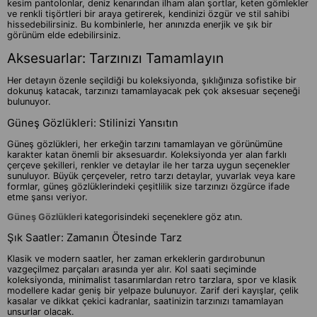
kesim pantolonlar, deniz kenarından ilham alan şortlar, keten gömlekler
ve renkli tişörtleri bir araya getirerek, kendinizi özgür ve stil sahibi
hissedebilirsiniz. Bu kombinlerle, her anınızda enerjik ve şık bir
görünüm elde edebilirsiniz.
Aksesuarlar: Tarzınızı Tamamlayın
Her detayın özenle seçildiği bu koleksiyonda, şıklığınıza sofistike bir
dokunuş katacak, tarzınızı tamamlayacak pek çok aksesuar seçeneği
bulunuyor.
Güneş Gözlükleri: Stilinizi Yansıtın
Güneş gözlükleri, her erkeğin tarzını tamamlayan ve görünümüne
karakter katan önemli bir aksesuardır. Koleksiyonda yer alan farklı
çerçeve şekilleri, renkler ve detaylar ile her tarza uygun seçenekler
sunuluyor. Büyük çerçeveler, retro tarzı detaylar, yuvarlak veya kare
formlar, güneş gözlüklerindeki çeşitlilik size tarzınızı özgürce ifade
etme şansı veriyor.
Güneş Gözlükleri
kategorisindeki seçeneklere göz atın.
Şık Saatler: Zamanın Ötesinde Tarz
Klasik ve modern saatler, her zaman erkeklerin gardırobunun
vazgeçilmez parçaları arasında yer alır. Kol saati seçiminde
koleksiyonda, minimalist tasarımlardan retro tarzlara, spor ve klasik
modellere kadar geniş bir yelpaze bulunuyor. Zarif deri kayışlar, çelik
kasalar ve dikkat çekici kadranlar, saatinizin tarzınızı tamamlayan
unsurlar olacak.