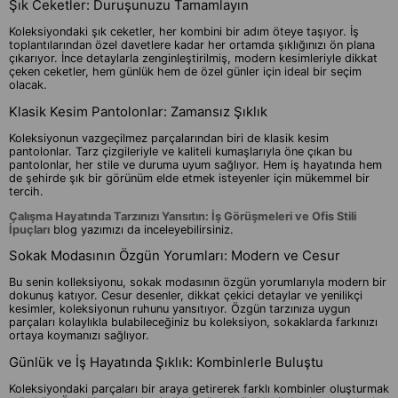
Şık Ceketler: Duruşunuzu Tamamlayın
Koleksiyondaki şık ceketler, her kombini bir adım öteye taşıyor. İş
toplantılarından özel davetlere kadar her ortamda şıklığınızı ön plana
çıkarıyor. İnce detaylarla zenginleştirilmiş, modern kesimleriyle dikkat
çeken ceketler, hem günlük hem de özel günler için ideal bir seçim
olacak.
Klasik Kesim Pantolonlar: Zamansız Şıklık
Koleksiyonun vazgeçilmez parçalarından biri de klasik kesim
pantolonlar. Tarz çizgileriyle ve kaliteli kumaşlarıyla öne çıkan bu
pantolonlar, her stile ve duruma uyum sağlıyor. Hem iş hayatında hem
de şehirde şık bir görünüm elde etmek isteyenler için mükemmel bir
tercih.
Çalışma Hayatında Tarzınızı Yansıtın: İş Görüşmeleri ve Ofis Stili
İpuçları
blog yazımızı da inceleyebilirsiniz.
Sokak Modasının Özgün Yorumları: Modern ve Cesur
Bu senin kolleksiyonu, sokak modasının özgün yorumlarıyla modern bir
dokunuş katıyor. Cesur desenler, dikkat çekici detaylar ve yenilikçi
kesimler, koleksiyonun ruhunu yansıtıyor. Özgün tarzınıza uygun
parçaları kolaylıkla bulabileceğiniz bu koleksiyon, sokaklarda farkınızı
ortaya koymanızı sağlıyor.
Günlük ve İş Hayatında Şıklık: Kombinlerle Buluştu
Koleksiyondaki parçaları bir araya getirerek farklı kombinler oluşturmak