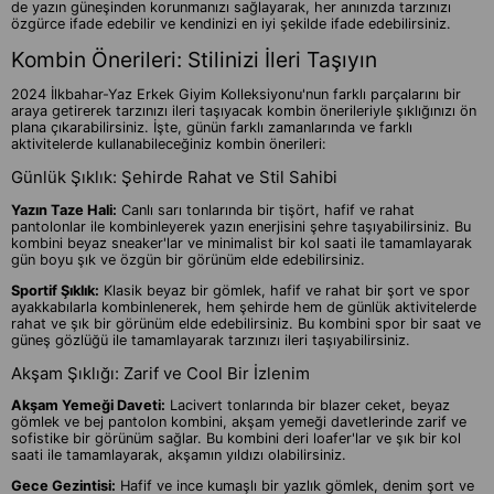
de yazın güneşinden korunmanızı sağlayarak, her anınızda tarzınızı
özgürce ifade edebilir ve kendinizi en iyi şekilde ifade edebilirsiniz.
Kombin Önerileri: Stilinizi İleri Taşıyın
2024 İlkbahar-Yaz Erkek Giyim Kolleksiyonu'nun farklı parçalarını bir
araya getirerek tarzınızı ileri taşıyacak kombin önerileriyle şıklığınızı ön
plana çıkarabilirsiniz. İşte, günün farklı zamanlarında ve farklı
aktivitelerde kullanabileceğiniz kombin önerileri:
Günlük Şıklık: Şehirde Rahat ve Stil Sahibi
Yazın Taze Hali:
Canlı sarı tonlarında bir tişört, hafif ve rahat
pantolonlar ile kombinleyerek yazın enerjisini şehre taşıyabilirsiniz. Bu
kombini beyaz sneaker'lar ve minimalist bir kol saati ile tamamlayarak
gün boyu şık ve özgün bir görünüm elde edebilirsiniz.
Sportif Şıklık:
Klasik beyaz bir gömlek, hafif ve rahat bir şort ve spor
ayakkabılarla kombinlenerek, hem şehirde hem de günlük aktivitelerde
rahat ve şık bir görünüm elde edebilirsiniz. Bu kombini spor bir saat ve
güneş gözlüğü ile tamamlayarak tarzınızı ileri taşıyabilirsiniz.
Akşam Şıklığı: Zarif ve Cool Bir İzlenim
Akşam Yemeği Daveti:
Lacivert tonlarında bir blazer ceket, beyaz
gömlek ve bej pantolon kombini, akşam yemeği davetlerinde zarif ve
sofistike bir görünüm sağlar. Bu kombini deri loafer'lar ve şık bir kol
saati ile tamamlayarak, akşamın yıldızı olabilirsiniz.
Gece Gezintisi:
Hafif ve ince kumaşlı bir yazlık gömlek, denim şort ve