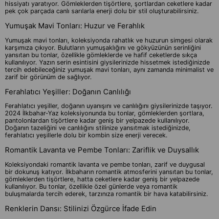
hissiyatı yaratıyor. Gömleklerden tişörtlere, şortlardan ceketlere kadar
pek çok parçada canlı sarılarla enerji dolu bir stil oluşturabilirsiniz.
Yumuşak Mavi Tonları: Huzur ve Ferahlık
Yumuşak mavi tonları, koleksiyonda rahatlık ve huzurun simgesi olarak
karşımıza çıkıyor. Bulutların yumuşaklığını ve gökyüzünün serinliğini
yansıtan bu tonlar, özellikle gömleklerde ve hafif ceketlerde sıkça
kullanılıyor. Yazın serin esintisini giysilerinizde hissetmek istediğinizde
tercih edebileceğiniz yumuşak mavi tonları, aynı zamanda minimalist ve
zarif bir görünüm de sağlıyor.
Ferahlatıcı Yeşiller: Doğanın Canlılığı
Ferahlatıcı yeşiller, doğanın uyanışını ve canlılığını giysilerinizde taşıyor.
2024 İlkbahar-Yaz koleksiyonunda bu tonlar, gömleklerden şortlara,
pantolonlardan tişörtlere kadar geniş bir yelpazede kullanılıyor.
Doğanın tazeliğini ve canlılığını stilinize yansıtmak istediğinizde,
ferahlatıcı yeşillerle dolu bir kombin size enerji verecek.
Romantik Lavanta ve Pembe Tonları: Zariflik ve Duysallık
Koleksiyondaki romantik lavanta ve pembe tonları, zarif ve duygusal
bir dokunuş katıyor. İlkbaharın romantik atmosferini yansıtan bu tonlar,
gömleklerden tişörtlere, hatta ceketlere kadar geniş bir yelpazede
kullanılıyor. Bu tonlar, özellikle özel günlerde veya romantik
buluşmalarda tercih ederek, tarzınıza romantik bir hava katabilirsiniz.
Renklerin Dansı: Stilinizi Özgürce İfade Edin