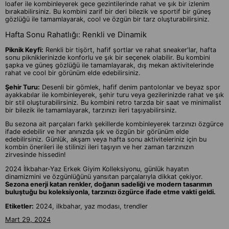
loafer ile kombinleyerek gece gezintilerinde rahat ve şık bir izlenim
bırakabilirsiniz. Bu kombini zarif bir deri bilezik ve sportif bir güneş
gözlüğü ile tamamlayarak, cool ve özgün bir tarz oluşturabilirsiniz.
Hafta Sonu Rahatlığı: Renkli ve Dinamik
Piknik Keyfi:
Renkli bir tişört, hafif şortlar ve rahat sneaker'lar, hafta
sonu pikniklerinizde konforlu ve şık bir seçenek olabilir. Bu kombini
şapka ve güneş gözlüğü ile tamamlayarak, dış mekan aktivitelerinde
rahat ve cool bir görünüm elde edebilirsiniz.
Şehir Turu:
Desenli bir gömlek, hafif denim pantolonlar ve beyaz spor
ayakkabılar ile kombinleyerek, şehir turu veya gezilerinizde rahat ve şık
bir stil oluşturabilirsiniz. Bu kombini retro tarzda bir saat ve minimalist
bir bilezik ile tamamlayarak, tarzınızı ileri taşıyabilirsiniz.
Bu sezona ait parçaları farklı şekillerde kombinleyerek tarzınızı özgürce
ifade edebilir ve her anınızda şık ve özgün bir görünüm elde
edebilirsiniz. Günlük, akşam veya hafta sonu aktiviteleriniz için bu
kombin önerileri ile stilinizi ileri taşıyın ve her zaman tarzınızın
zirvesinde hissedin!
2024 İlkbahar-Yaz Erkek Giyim Kolleksiyonu, günlük hayatın
dinamizmini ve özgünlüğünü yansıtan parçalarıyla dikkat çekiyor.
Sezona enerji katan renkler, doğanın sadeliği ve modern tasarımın
buluştuğu bu koleksiyonla, tarzınızı özgürce ifade etme vakti geldi.
Etiketler:
2024, ilkbahar, yaz modası, trendler
Mart 29, 2024