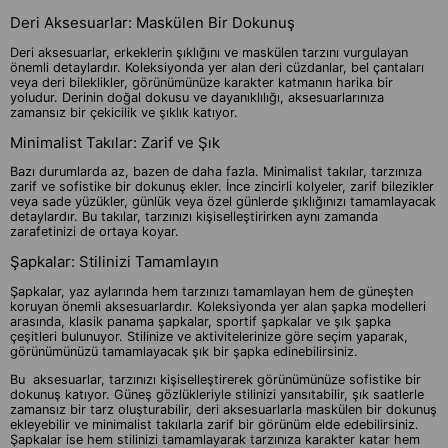
Deri Aksesuarlar: Maskülen Bir Dokunuş
Deri aksesuarlar, erkeklerin şıklığını ve maskülen tarzını vurgulayan
önemli detaylardır. Koleksiyonda yer alan deri cüzdanlar, bel çantaları
veya deri bileklikler, görünümünüze karakter katmanın harika bir
yoludur. Derinin doğal dokusu ve dayanıklılığı, aksesuarlarınıza
zamansız bir çekicilik ve şıklık katıyor.
Minimalist Takılar: Zarif ve Şık
Bazı durumlarda az, bazen de daha fazla. Minimalist takılar, tarzınıza
zarif ve sofistike bir dokunuş ekler. İnce zincirli kolyeler, zarif bilezikler
veya sade yüzükler, günlük veya özel günlerde şıklığınızı tamamlayacak
detaylardır. Bu takılar, tarzınızı kişiselleştirirken aynı zamanda
zarafetinizi de ortaya koyar.
Şapkalar: Stilinizi Tamamlayın
Şapkalar, yaz aylarında hem tarzınızı tamamlayan hem de güneşten
koruyan önemli aksesuarlardır. Koleksiyonda yer alan şapka modelleri
arasında, klasik panama şapkalar, sportif şapkalar ve şık şapka
çeşitleri bulunuyor. Stilinize ve aktivitelerinize göre seçim yaparak,
görünümünüzü tamamlayacak şık bir şapka edinebilirsiniz.
Bu aksesuarlar, tarzınızı kişiselleştirerek görünümünüze sofistike bir
dokunuş katıyor. Güneş gözlükleriyle stilinizi yansıtabilir, şık saatlerle
zamansız bir tarz oluşturabilir, deri aksesuarlarla maskülen bir dokunuş
ekleyebilir ve minimalist takılarla zarif bir görünüm elde edebilirsiniz.
Şapkalar ise hem stilinizi tamamlayarak tarzınıza karakter katar hem