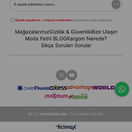
Üyelik koşullarını
ve
kişisel verilerimin
korunmasını kabul ediyorum.
Mağazalarımız
Gizlilik & Güvenlik
Bize Ulaşın
Moda Fethi BLOG
Kargom Nerede?
Sıkça Sorulan Sorular
© 2012
modafethi.com
- Tüm Hakları Saklıdır.