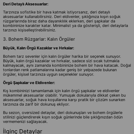
Deri Detaylı Aksesuarlar:
Tarzınıza sofistike bir hava katmak istiyorsanız, deri detaylı
aksesuarlar kullanabilirsiniz. Deri eldivenler, şıklığınıza kışın soğuk
rüzgarlarında biraz daha dayanıklılık eklerken, deri şapkalar da
kombininize karakter katar. Minimalist ya da gösterişli, deri detaylarla
tarzınızı kişiselleştirebilirsiniz.
3. Bohem Rüzgarlar: Kalın Örgüler
Büyük, Kalın Örgü Kazaklar ve Hırkalar:
Bohem tarz sevenler için kalın örgüler harika bir seçenek sunuyor.
Büyük, kalın örgü kazaklar ve hırkalar, sadece sizi sıcak tutmakla
kalmayacak, aynı zamanda kombininize bohem bir hava katacak. Doğal
tonlardan renk patlamalarına kadar geniş bir yelpazede bulunan
örgüler, kişisel tarzınıza uygun seçenekler sunuyor.
Örgü Şapkalar ve Eldivenler:
Kış kombininizi tamamlamak için kalın örgü şapkalar ve eldivenler
mükemmel aksesuarlar olabilir. Yumuşak dokularıyla dikkat çeken bu
aksesuarlar, soğuk hava koşullarına karşı pratik bir çözüm sunarken
tarzınıza da zarif bir dokunuş ekliyor.
Bu sezon, oversized detaylar, deri dokunuşları ve bohem örgülerle
stilinizi güçlendirerek kışın soğuk günlerinde bile şıklığınızdan ödün
vermemenizi sağlayacak.
İlginç Detaylar