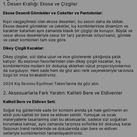
1. Desen Krallığı: Ekose ve Çizgiler
Ekose Desenli Gömlekler ve Ceketler ve Pantolonlar:
Kışın vazgeçilmezi olan ekose desenleri, bu sezon daha da iddialı.
Ekose desenli gömlekler ve ceketler, kış kombinlerinize dinamizm ve
karakter katarken aynı zamanda klasik bir çizgiyi de koruyor. Büyük ve
cesur ekose desenleriyle cesur bir tarz yaratmak istiyorsanız, gömlek
ve ceket kombinleri tam size göre.
Dikey Çizgili Kazaklar:
Dikey çizgiler, sizi daha uzun ve ince göstererek şıklığınıza şıklık
katıyor. Bu sezonun favorilerinden olan dikey çizgili kazaklar, kış
kombinlerinize modern bir dokunuş eklerken vücut proporsiyonlarınızı
da vurguluyor. Hem sade hem de göz alıcı renk seçenekleriyle tarzınıza
özgü bir imza bırakabilirsiniz.
2024 Kış Sezonu Eşofman Takım
'larına da göz atın.
2. Aksesuarlarla Fark Yaratın: Kaliteli Bere ve Eldivenler
Kaliteli Bere ve Eldiven Seti:
Soğuk kış günlerinde sade bir kombini anında şık hale getirmenin en
etkili yolu kaliteli bir bere ve eldiven setidir. Yumuşak ve sıcak
materyallerle tasarlanmış olan bu aksesuarlar, sadece sizi soğuktan
korumakla kalmaz, aynı zamanda tarzınıza sofistike bir dokunuş katar.
Sezonun trend renklerinde ve dokularında olan bere ve eldiven
setleriyle kombinlerinizi tamamlayabilirsiniz.