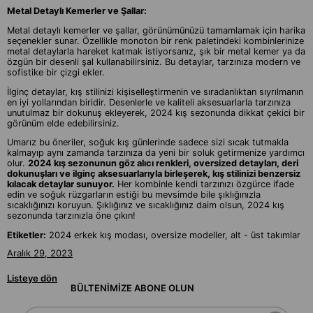
Metal Detaylı Kemerler ve Şallar:
Metal detaylı kemerler ve şallar, görünümünüzü tamamlamak için harika
seçenekler sunar. Özellikle monoton bir renk paletindeki kombinlerinize
metal detaylarla hareket katmak istiyorsanız, şık bir metal kemer ya da
özgün bir desenli şal kullanabilirsiniz. Bu detaylar, tarzınıza modern ve
sofistike bir çizgi ekler.
İlginç detaylar, kış stilinizi kişiselleştirmenin ve sıradanlıktan sıyrılmanın
en iyi yollarından biridir. Desenlerle ve kaliteli aksesuarlarla tarzınıza
unutulmaz bir dokunuş ekleyerek, 2024 kış sezonunda dikkat çekici bir
görünüm elde edebilirsiniz.
Umarız bu öneriler, soğuk kış günlerinde sadece sizi sıcak tutmakla
kalmayıp aynı zamanda tarzınıza da yeni bir soluk getirmenize yardımcı
olur.
2024 kış sezonunun göz alıcı renkleri, oversized detayları, deri
dokunuşları ve ilginç aksesuarlarıyla birleşerek, kış stilinizi benzersiz
kılacak detaylar sunuyor.
Her kombinle kendi tarzınızı özgürce ifade
edin ve soğuk rüzgarların estiği bu mevsimde bile şıklığınızla
sıcaklığınızı koruyun. Şıklığınız ve sıcaklığınız daim olsun, 2024 kış
sezonunda tarzınızla öne çıkın!
Etiketler:
2024 erkek kış modası, oversize modeller, alt - üst takımlar
Aralık 29, 2023
Listeye dön
BÜLTENİMİZE ABONE OLUN