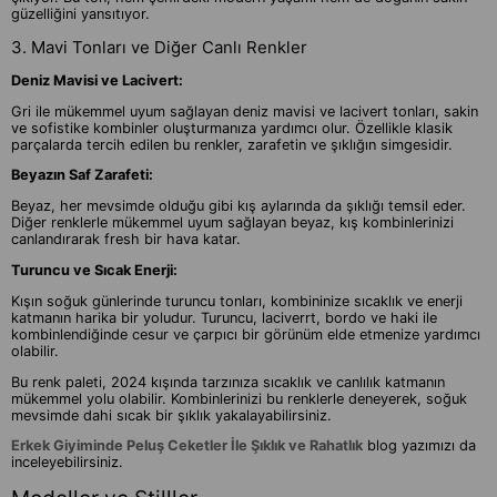
güzelliğini yansıtıyor.
3. Mavi Tonları ve Diğer Canlı Renkler
Deniz Mavisi ve Lacivert:
Gri ile mükemmel uyum sağlayan deniz mavisi ve lacivert tonları, sakin
ve sofistike kombinler oluşturmanıza yardımcı olur. Özellikle klasik
parçalarda tercih edilen bu renkler, zarafetin ve şıklığın simgesidir.
Beyazın Saf Zarafeti:
Beyaz, her mevsimde olduğu gibi kış aylarında da şıklığı temsil eder.
Diğer renklerle mükemmel uyum sağlayan beyaz, kış kombinlerinizi
canlandırarak fresh bir hava katar.
Turuncu ve Sıcak Enerji:
Kışın soğuk günlerinde turuncu tonları, kombininize sıcaklık ve enerji
katmanın harika bir yoludur. Turuncu, laciverrt, bordo ve haki ile
kombinlendiğinde cesur ve çarpıcı bir görünüm elde etmenize yardımcı
olabilir.
Bu renk paleti, 2024 kışında tarzınıza sıcaklık ve canlılık katmanın
mükemmel yolu olabilir. Kombinlerinizi bu renklerle deneyerek, soğuk
mevsimde dahi sıcak bir şıklık yakalayabilirsiniz.
Erkek Giyiminde Peluş Ceketler İle Şıklık ve Rahatlık
blog yazımızı da
inceleyebilirsiniz.