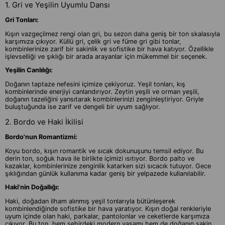
1. Gri ve Yeşilin Uyumlu Dansı
Gri Tonları:
Kışın vazgeçilmez rengi olan gri, bu sezon daha geniş bir ton skalasıyla
karşımıza çıkıyor. Küllü gri, çelik gri ve füme gri gibi tonlar,
kombinlerinize zarif bir sakinlik ve sofistike bir hava katıyor. Özellikle
işlevselliği ve şıklığı bir arada arayanlar için mükemmel bir seçenek.
Yeşilin Canlılığı:
Doğanın taptaze nefesini içimize çekiyoruz. Yeşil tonları, kış
kombinlerinde enerjiyi canlandırıyor. Zeytin yeşili ve orman yeşili,
doğanın tazeliğini yansıtarak kombinlerinizi zenginleştiriyor. Griyle
buluştuğunda ise zarif ve dengeli bir uyum sağlıyor.
2. Bordo ve Haki İkilisi
Bordo'nun Romantizmi:
Koyu bordo, kışın romantik ve sıcak dokunuşunu temsil ediyor. Bu
derin ton, soğuk hava ile birlikte içimizi ısıtıyor. Bordo palto ve
kazaklar, kombinlerinize zenginlik katarken sizi sıcacık tutuyor. Gece
şıklığından günlük kullanıma kadar geniş bir yelpazede kullanılabilir.
Haki'nin Doğallığı:
Haki, doğadan ilham alınmış yeşil tonlarıyla bütünleşerek
kombinlendiğinde sofistike bir hava yaratıyor. Kışın doğal renkleriyle
uyum içinde olan haki, parkalar, pantolonlar ve ceketlerde karşımıza
çıkıyor. Bu ton, hem şehirdeki modern yaşamı hem de doğanın sakin