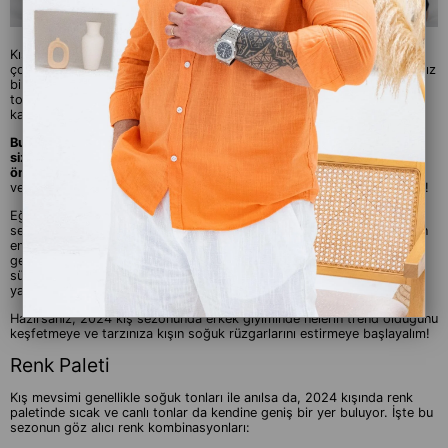
Kış, beyazın büyüsüne kapıldığımız, sıcak çayın, kahvenin tadını daha
çok sevdiğimiz ve modanın soğuk rüzgarlarıyla karşı karşıya kaldığımız
bir mevsimdir. Kışın gelmesiyle birlikte, gardırobumuzu monoton gri
tonlara bürünmeye zorlamak yerine, tarzımıza sıcak bir dokunuş
katmanın tam zamanı geldi.
Bu yazıda, 2024 kış sezonunun kapılarını aralıyor ve sizlere sadece
sizi sıcak tutmakla kalmayacak, aynı zamanda stilinizi ateşleyecek
öneriler sunuyoruz.
Soğuk havanın enerjinizi düşürmesine izin
vermeyin; çünkü bu sezon, tarzınızla sıcaklık rekorları kırmaya hazırız!
Eğer siz de gardırobunuzu kışa hazırlarken sıkıcı ve tekdüze
seçeneklerden sıkıldıysanız, doğru yerdesiniz. Bu yazıda, 2024 kışının
en sıcak trendlerini, en cool kombinleri ve tarzınıza yeni bir soluk
getirecek detayları bulacaksınız. Soğuk hava sizi düşük enerjiye mi
sürüklüyor? Endişelenmeyin, çünkü bu önerilerle kış enerjiniz tavan
yapacak!
Hazırsanız, 2024 kış sezonunda erkek giyiminde nelerin trend olduğunu
keşfetmeye ve tarzınıza kışın soğuk rüzgarlarını estirmeye başlayalım!
Renk Paleti
Kış mevsimi genellikle soğuk tonları ile anılsa da, 2024 kışında renk
paletinde sıcak ve canlı tonlar da kendine geniş bir yer buluyor. İşte bu
sezonun göz alıcı renk kombinasyonları: