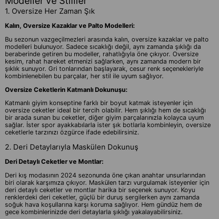
Modeller ve Stilller
1. Oversize Her Zaman Şık
Kalın, Oversize Kazaklar ve Palto Modelleri:
Bu sezonun vazgeçilmezleri arasında kalın, oversize kazaklar ve palto
modelleri bulunuyor. Sadece sıcaklığı değil, aynı zamanda şıklığı da
beraberinde getiren bu modeller, rahatlığıyla öne çıkıyor. Oversize
kesim, rahat hareket etmenizi sağlarken, aynı zamanda modern bir
şıklık sunuyor. Gri tonlarından başlayarak, cesur renk seçenekleriyle
kombinlenebilen bu parçalar, her stil ile uyum sağlıyor.
Oversize Ceketlerin Katmanlı Dokunuşu:
Katmanlı giyim konseptine farklı bir boyut katmak isteyenler için
oversize ceketler ideal bir tercih olabilir. Hem şıklığı hem de sıcaklığı
bir arada sunan bu ceketler, diğer giyim parçalarınızla kolayca uyum
sağlar. İster spor ayakkabılarla ister şık botlarla kombinleyin, oversize
ceketlerle tarzınızı özgürce ifade edebilirsiniz.
2. Deri Detaylarıyla Maskülen Dokunuş
Deri Detaylı Ceketler ve Montlar:
Deri kış modasının 2024 sezonunda öne çıkan anahtar unsurlarından
biri olarak karşımıza çıkıyor. Maskülen tarzı vurgulamak isteyenler için
deri detaylı ceketler ve montlar harika bir seçenek sunuyor. Koyu
renklerdeki deri ceketler, güçlü bir duruş sergilerken aynı zamanda
soğuk hava koşullarına karşı koruma sağlıyor. Hem gündüz hem de
gece kombinlerinizde deri detaylarla şıklığı yakalayabilirsiniz.