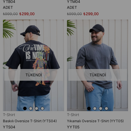
YTB04
YTM04
ADET
ADET
₺999,00
₺299,00
₺999,00
₺299,00
TÜKENDI
TÜKENDI
T-Shirt
T-Shirt
Baskılı Oversize T-Shirt (YTS04)
Yıkamalı Oversize T-Shirt (YYT05)
YTS04
YYT05