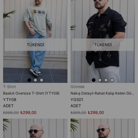
TÜKENDI
TÜKENDI
T-Shirt
Gömlek
Baskılı Oversize T-Shirt (YTY08)
Nakış Detaylı Rahat Kalıp Keten Gömlek (YGS01)
YTY08
YGS01
ADET
ADET
₺999,00
₺299,00
₺999,00
₺299,00