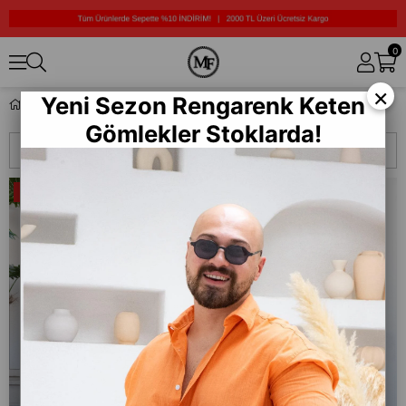
0
×
Yeni Sezon Rengarenk Keten
moda fethi 2
Gömlekler Stoklarda!
Sıralama
Filtreleme
%70
%70