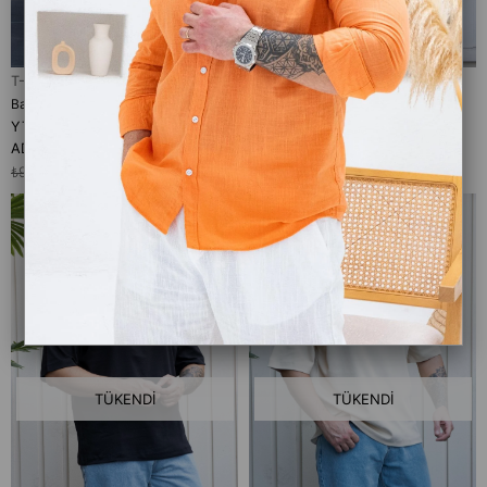
T-Shirt
T-Shirt
Baskılı Oversize T-Shirt (YTK08)
Baskılı Oversize T-Shirt (YTP08)
YTK08
YTP08
ADET
ADET
₺999,00
₺299,00
₺999,00
₺299,00
TÜKENDI
TÜKENDI