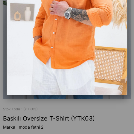
Stok Kodu
(YTK03)
Baskılı Oversize T-Shirt (YTK03)
Marka
:
moda fethi 2