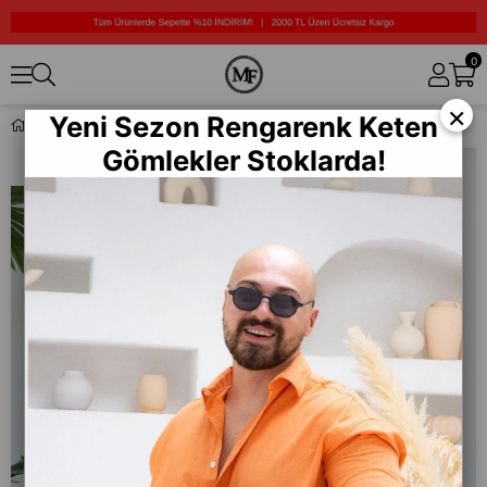
0
×
Yeni Sezon Rengarenk Keten
Baskılı Oversize T-Shirt (YTK03)
Gömlekler Stoklarda!