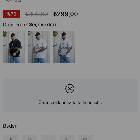
Yorumlar
₺999,00
₺299,00
%
70
İndirim
Diğer Renk Seçenekleri
Tükendi
Tükendi
Tükendi
Ürün stoklarımızda kalmamıştır.
Beden
S
M
L
XL
XXL