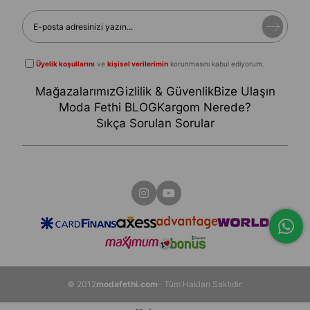
Üyelik koşullarını
ve
kişisel verilerimin
korunmasını kabul ediyorum.
Mağazalarımız
Gizlilik & Güvenlik
Bize Ulaşın
Moda Fethi BLOG
Kargom Nerede?
Sıkça Sorulan Sorular
© 2012
modafethi.com
- Tüm Hakları Saklıdır.