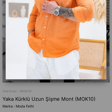
Stok Kodu
(MOK10)
Yaka Kürklü Uzun Şişme Mont (MOK10)
Marka
:
Moda Fethi