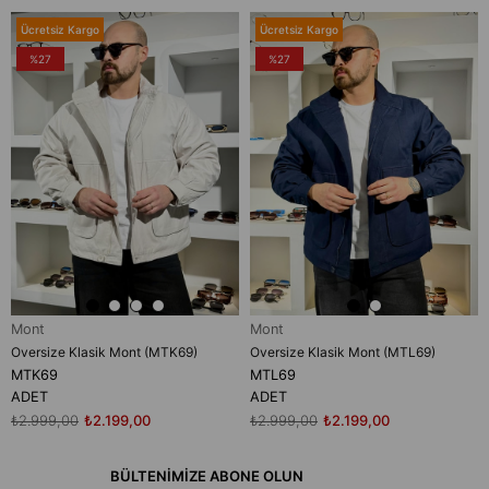
Ücretsiz Kargo
Ücretsiz Kargo
%27
%27
Mont
Mont
Oversize Klasik Mont (MTK69)
Oversize Klasik Mont (MTL69)
MTK69
MTL69
ADET
ADET
₺2.999,00
₺2.199,00
₺2.999,00
₺2.199,00
BÜLTENİMİZE ABONE OLUN