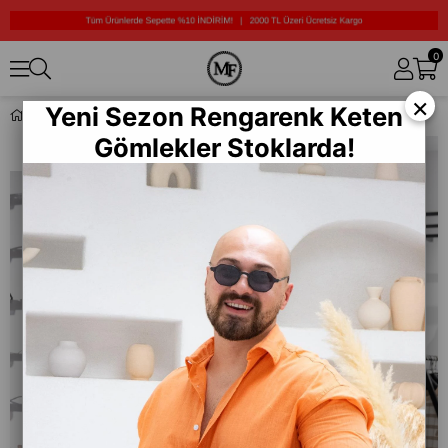
0
×
Yeni Sezon Rengarenk Keten
Yaka Kürklü Uzun Şişme Mont (MOK10)
Gömlekler Stoklarda!