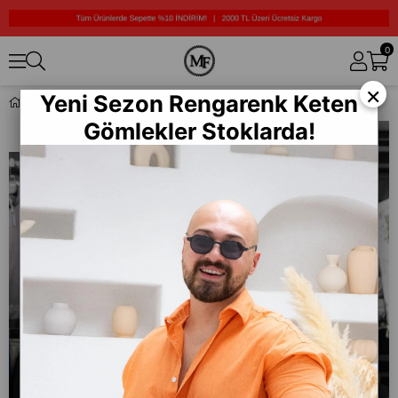
0
×
Yeni Sezon Rengarenk Keten
Yaka Kürklü Şişme Mont (MRCS06)
Gömlekler Stoklarda!