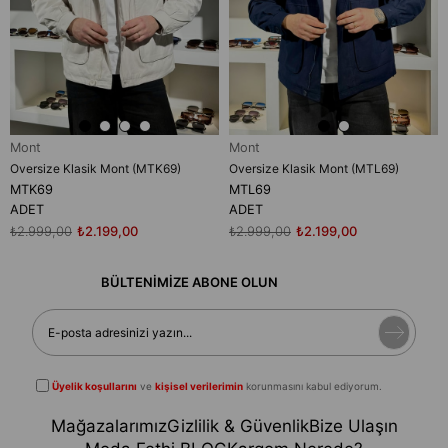
Mont
Mont
Oversize Klasik Mont (MTK69)
Oversize Klasik Mont (MTL69)
MTK69
MTL69
ADET
ADET
₺2.999,00
₺2.199,00
₺2.999,00
₺2.199,00
BÜLTENİMİZE ABONE OLUN
Üyelik koşullarını
ve
kişisel verilerimin
korunmasını kabul ediyorum.
Mağazalarımız
Gizlilik & Güvenlik
Bize Ulaşın