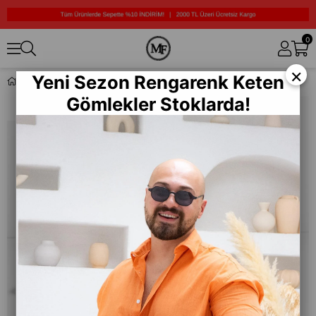
0
×
Yeni Sezon Rengarenk Keten
UV-400 Korumalı Güneş Gözlüğü (SAVANNA-GRİ-SİYAH)
Gömlekler Stoklarda!