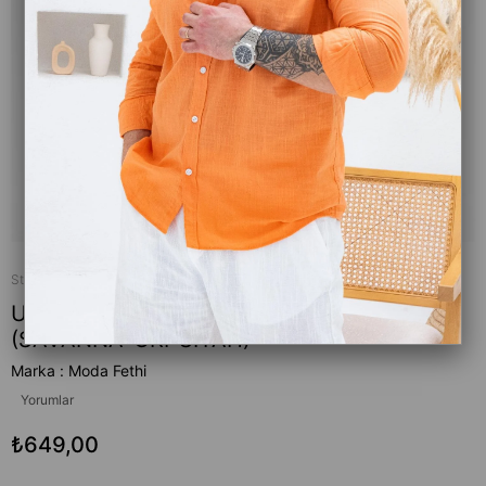
Stok Kodu
(SAVANNA)
UV-400 Korumalı Güneş Gözlüğü
(SAVANNA-GRİ-SİYAH)
Marka
:
Moda Fethi
Yorumlar
₺649,00