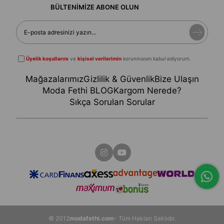
BÜLTENİMİZE ABONE OLUN
Üyelik koşullarını
ve
kişisel verilerimin
korunmasını kabul ediyorum.
Mağazalarımız
Gizlilik & Güvenlik
Bize Ulaşın
Moda Fethi BLOG
Kargom Nerede?
Sıkça Sorulan Sorular
© 2012
modafethi.com
- Tüm Hakları Saklıdır.