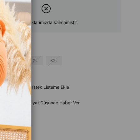
Ürün stoklarımızda kalmamıştır.
L
XL
XXL
su
e Ekle
İstek Listeme Ekle
Ürün
Fiyat Düşünce Haber Ver
aber Ver