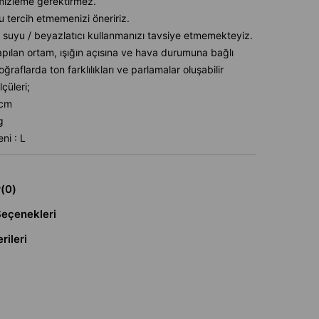
mizleme gerektirmez.
u tercih etmemenizi öneririz.
 suyu / beyazlatıcı kullanmanızı tavsiye etmemekteyiz.
pılan ortam, ışığın açısına ve hava durumuna bağlı
oğraflarda ton farklılıkları ve parlamalar oluşabilir
çüleri;
6cm
g
ni : L
r
(0)
eçenekleri
rileri