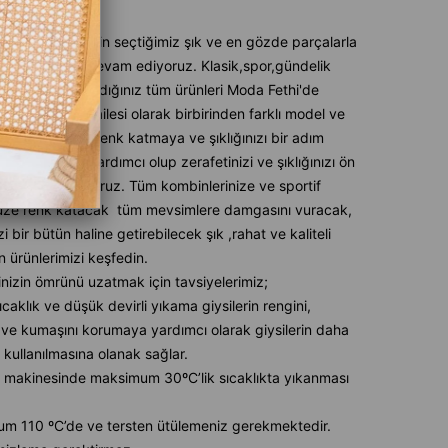
likleri
mlerde sizin için seçtiğimiz şık ve en gözde parçalarla
 tarz katmaya devam ediyoruz. Klasik,spor,gündelik
ih ederseniz aradığınız tüm ürünleri Moda Fethi'de
ız. Modafethi ailesi olarak birbirinden farklı model ve
nlerle stilinize renk katmaya ve şıklığınızı bir adım
ye taşımanıza yardımcı olup zerafetinizi ve şıklığınızı ön
armanızı sağlıyoruz. Tüm kombinlerinize ve sportif
üze renk katacak tüm mevsimlere damgasını vuracak,
izi bir bütün haline getirebilecek şık ,rahat ve kaliteli
 ürünlerimizi keşfedin.
inizin ömrünü uzatmak için tavsiyelerimiz;
caklık ve düşük devirli yıkama giysilerin rengini,
ve kumaşını korumaya yardımcı olarak giysilerin daha
 kullanılmasına olanak sağlar.
 makinesinde maksimum 30ºC’lik sıcaklıkta yıkanması
m 110 ºC’de ve tersten ütülemeniz gerekmektedir.