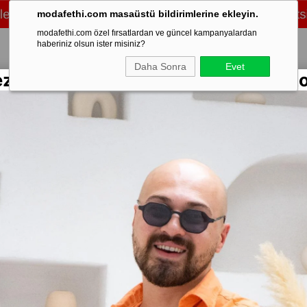
modafethi.com masaüstü bildirimlerine ekleyin.
modafethi.com özel fırsatlardan ve güncel kampanyalardan
haberiniz olsun ister misiniz?
Daha Sonra
Evet
ezon Rengarenk Keten Gömlekler Sto
/Üst Takım
Şort
Eşofman
Ayakkabı
Mevsimlik
Mont & Kaban
Sweat
T24)
Stok Kodu
(K-
Üç İplik 
Marka
:
Moda 
Yorumlar
₺9
%
70
İndirim