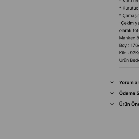
* Kuru te
* Kurutuc
* Çamaşır
-Çekim ya
olarak fot
Manken öl
Boy : 17
Kilo : 92K
Ürün Bede
Yorumla
Ödeme S
Ürün Öne