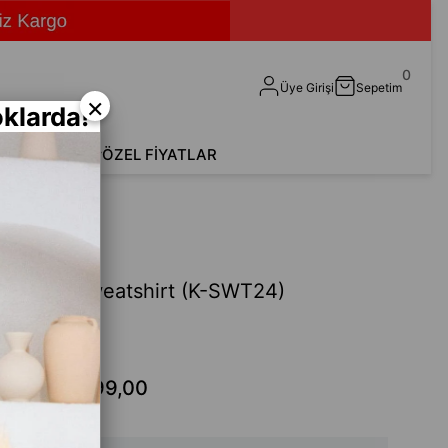
0
Üye Girişi
Sepetim
×
klarda!
shirt
Aksesuar
ÖZEL FİYATLAR
SWT24)
Şardonlu Sweatshirt (K-SWT24)
Fethi
99,00
₺299,00