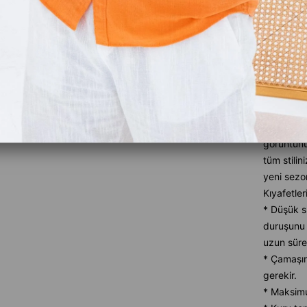
Ürün Özel
Tüm mevsi
tarzınıza
nasıl terc
bulacaksın
tarzda ürü
daha ileri
plana çık
görüntün
tüm stilin
yeni sezon
Kıyafetler
* Düşük sı
duruşunu 
uzun süre
* Çamaşır
gerekir.
* Maksimu