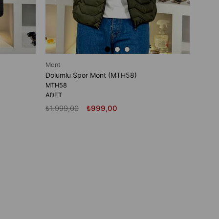
Mont
Dolumlu Spor Mont (MTH58)
MTH58
ADET
₺1.999,00
₺999,00