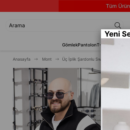
Yeni S
Gömlek
Pantolon
T-Shirt
Jean
Alt
Anasayfa
Mont
Üç İplik Şardonlu Sweatshirt (K-SW