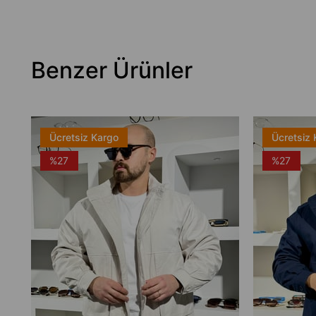
Benzer Ürünler
Ücretsiz Kargo
Ücretsiz 
%27
%27