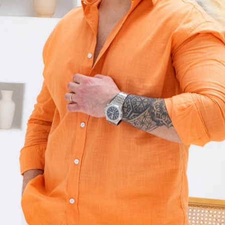
Beden
S
M
Beden Tablo
Favoriler
İndirimli 
Gelince H