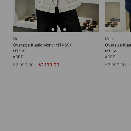
Mont
Mont
Oversize Klasik Mont (MTK69)
Oversize Kla
MTK69
MTL69
ADET
ADET
₺2.999,00
₺2.199,00
₺2.999,00