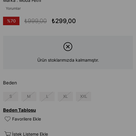
Marka
:
Moda Fethi
Yorumlar
₺999,00
₺299,00
%
70
İndirim
Ürün stoklarımızda kalmamıştır.
Beden
S
M
L
XL
XXL
Beden Tablosu
Favorilere Ekle
İstek Listeme Ekle