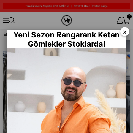
0
×
Yeni Sezon Rengarenk Keten
Üç İplik Şardonlu Kargo Eşofman Altı (K-JC01)
Gömlekler Stoklarda!