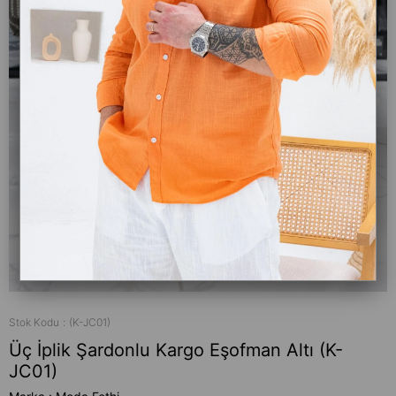
Stok Kodu
(K-JC01)
Üç İplik Şardonlu Kargo Eşofman Altı (K-
JC01)