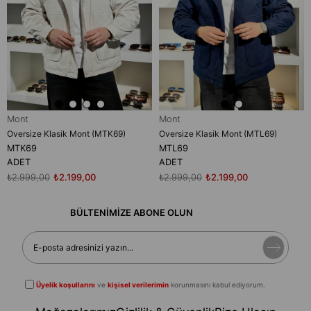
Mont
Mont
Oversize Klasik Mont (MTK69)
Oversize Klasik Mont (MTL69)
MTK69
MTL69
ADET
ADET
₺2.999,00
₺2.199,00
₺2.999,00
₺2.199,00
BÜLTENİMİZE ABONE OLUN
Üyelik koşullarını
ve
kişisel verilerimin
korunmasını kabul ediyorum.