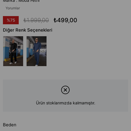
Marka
:
Moda Fethi
Yorumlar
₺1.999,00
₺499,00
%
75
İndirim
Diğer Renk Seçenekleri
Tükendi
Tükendi
Ürün stoklarımızda kalmamıştır.
Beden