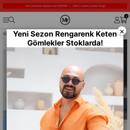
0
×
Yeni Sezon Rengarenk Keten
Triko Kumaş Polo Yaka Sweat/Jogger Takım (TKK01)
Gömlekler Stoklarda!