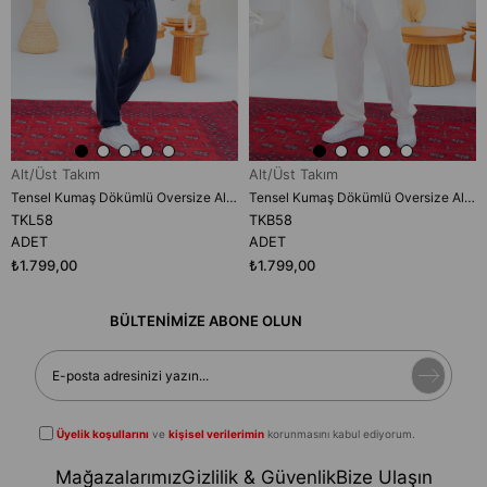
Alt/Üst Takım
Alt/Üst Takım
Tensel Kumaş Dökümlü Oversize Alt/Üst Takım (TKL58)
Tensel Kumaş Dökümlü Oversize Alt/Üst Takım (TKB58)
TKL58
TKB58
ADET
ADET
₺1.799,00
₺1.799,00
BÜLTENİMİZE ABONE OLUN
Üyelik koşullarını
ve
kişisel verilerimin
korunmasını kabul ediyorum.
Mağazalarımız
Gizlilik & Güvenlik
Bize Ulaşın