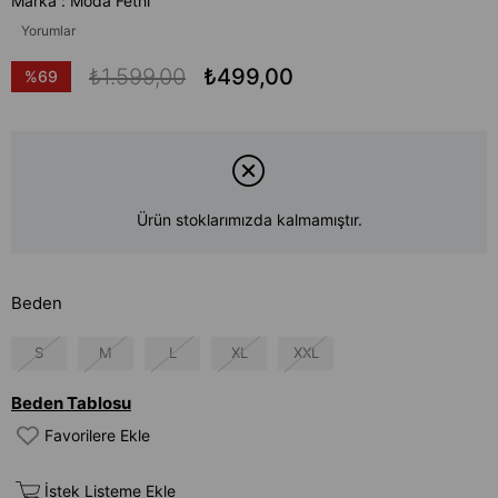
Marka
:
Moda Fethi
Yorumlar
₺1.599,00
₺499,00
%
69
İndirim
Ürün stoklarımızda kalmamıştır.
Beden
S
M
L
XL
XXL
Beden Tablosu
Favorilere Ekle
İstek Listeme Ekle