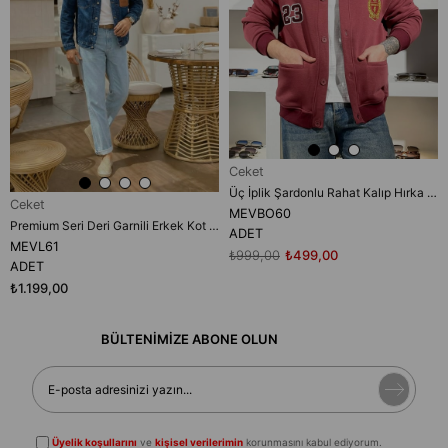
Ceket
Üç İplik Şardonlu Rahat Kalıp Hırka (MEVBO60)
Ceket
MEVBO60
Premium Seri Deri Garnili Erkek Kot Ceket (MEVL61)
ADET
MEVL61
₺999,00
₺499,00
ADET
₺1.199,00
BÜLTENİMİZE ABONE OLUN
Üyelik koşullarını
ve
kişisel verilerimin
korunmasını kabul ediyorum.