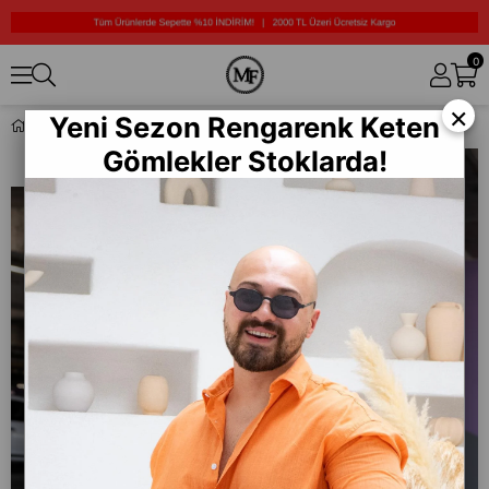
0
×
Yeni Sezon Rengarenk Keten
Sırt Baskısı Detaylı Oversize Kot Ceket (MEV11)
Gömlekler Stoklarda!