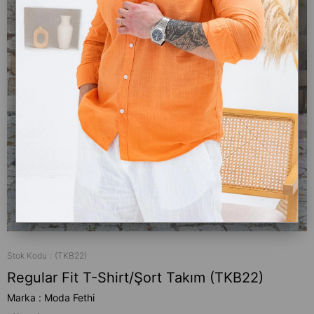
Stok Kodu
(TKB22)
Regular Fit T-Shirt/Şort Takım (TKB22)
Marka
:
Moda Fethi