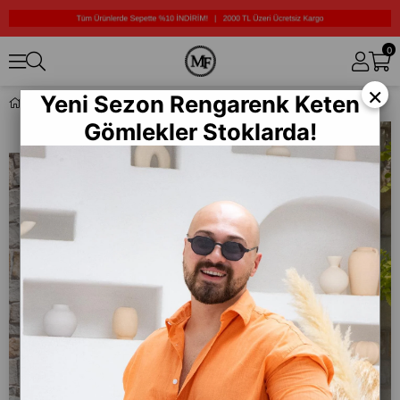
0
×
Yeni Sezon Rengarenk Keten
Regular Fit T-Shirt/Şort Takım (TKB22)
Gömlekler Stoklarda!