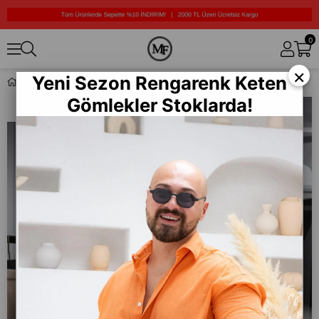
0
×
Yeni Sezon Rengarenk Keten
Rahat Kalıp Peluş Ceket (FR-CKR02)
Gömlekler Stoklarda!