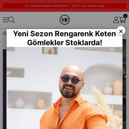
0
×
Yeni Sezon Rengarenk Keten
Rahat Kalıp Paça Detaylı Jogger (JGKR06)
Gömlekler Stoklarda!