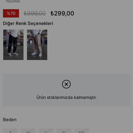
Yorumlar
₺999,00
₺299,00
%
70
İndirim
Diğer Renk Seçenekleri
Tükendi
Tükendi
Ürün stoklarımızda kalmamıştır.
Beden
S
M
L
XL
XXL