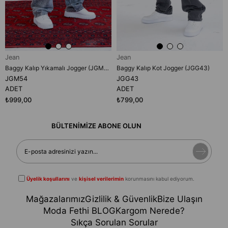
Jean
Jean
Baggy Kalıp Yıkamalı Jogger (JGM54)
Baggy Kalıp Kot Jogger (JGG43)
JGM54
JGG43
ADET
ADET
₺999,00
₺799,00
BÜLTENİMİZE ABONE OLUN
Üyelik koşullarını
ve
kişisel verilerimin
korunmasını kabul ediyorum.
Mağazalarımız
Gizlilik & Güvenlik
Bize Ulaşın
Moda Fethi BLOG
Kargom Nerede?
Sıkça Sorulan Sorular