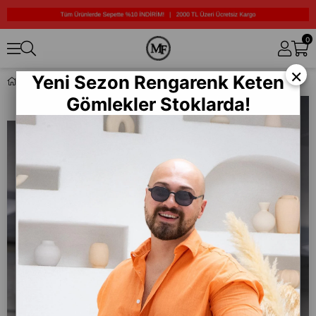
0
×
Yeni Sezon Rengarenk Keten
Rahat Kalıp Basic Sweatshirt (SVTK02)
Gömlekler Stoklarda!