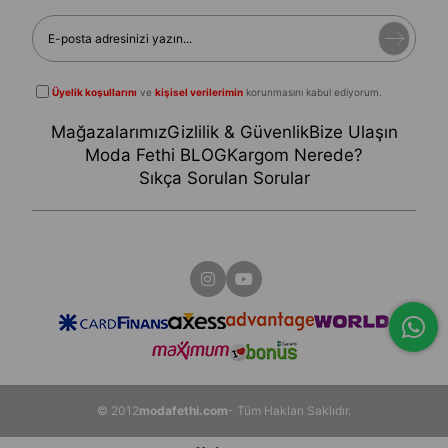
Üyelik koşullarını
ve
kişisel verilerimin
korunmasını kabul ediyorum.
Mağazalarımız
Gizlilik & Güvenlik
Bize Ulaşın
Moda Fethi BLOG
Kargom Nerede?
Sıkça Sorulan Sorular
© 2012
modafethi.com
- Tüm Hakları Saklıdır.