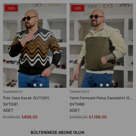
%25
%25
Sweatshirt
Sweatshirt
Polo Yaka Kazak (SVTG91)
Yarım Fermuarlı Peluş Sweatshirt (SVTH90)
SVTG91
SVTH90
ADET
ADET
₺1.199,00
₺899,00
₺1.599,00
₺1.199,00
BÜLTENİMİZE ABONE OLUN