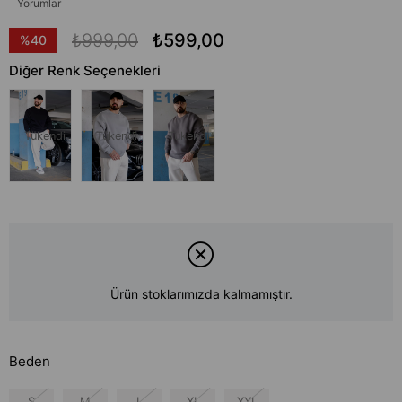
Yorumlar
₺999,00
₺599,00
%
40
İndirim
Diğer Renk Seçenekleri
Tükendi
Tükendi
Tükendi
Ürün stoklarımızda kalmamıştır.
Beden
S
M
L
XL
XXL