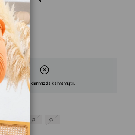
Tükendi
Ürün stoklarımızda kalmamıştır.
L
XL
XXL
su