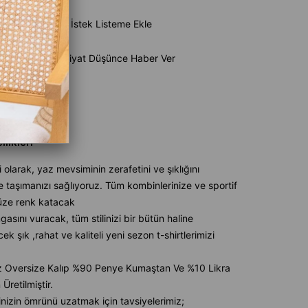
e Ekle
İstek Listeme Ekle
Ürün
Fiyat Düşünce Haber Ver
aber Ver
likleri
olarak, yaz mevsiminin zerafetini ve şıklığını
 taşımanızı sağlıyoruz. Tüm kombinlerinize ve sportif
üze renk katacak
sını vuracak, tüm stilinizi bir bütün haline
cek şık ,rahat ve kaliteli yeni sezon t-shirtlerimizi
 Oversize Kalıp %90 Penye Kumaştan Ve %10 Likra
retilmiştir.
inizin ömrünü uzatmak için tavsiyelerimiz;