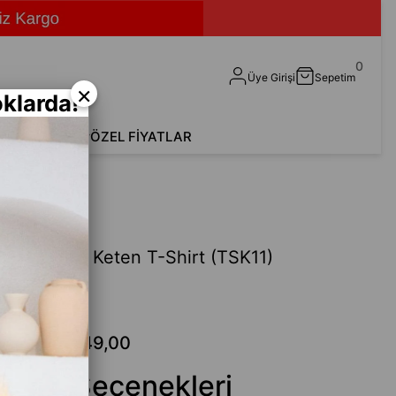
0
Üye Girişi
Sepetim
×
klarda!
shirt
Aksesuar
ÖZEL FİYATLAR
11)
Rahat Kalıp Keten T-Shirt (TSK11)
Fethi
99,00
₺549,00
 Renk Seçenekleri