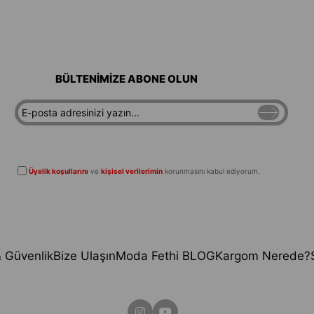
BÜLTENİMİZE ABONE OLUN
Üyelik koşullarını
ve
kişisel verilerimin
korunmasını kabul ediyorum.
 & Güvenlik
Bize Ulaşın
Moda Fethi BLOG
Kargom Nerede?