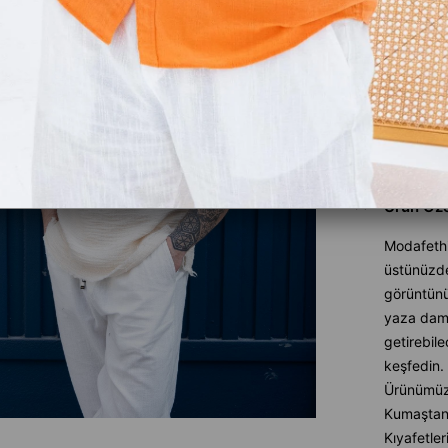
Favoriler
İndirimli 
Gelince H
Ürün Özel
Modafethi 
üstünüzde
görüntün
yaza damga
getirebile
keşfedin.
Ürünümüz
Kumaştan Ü
Kıyafetler