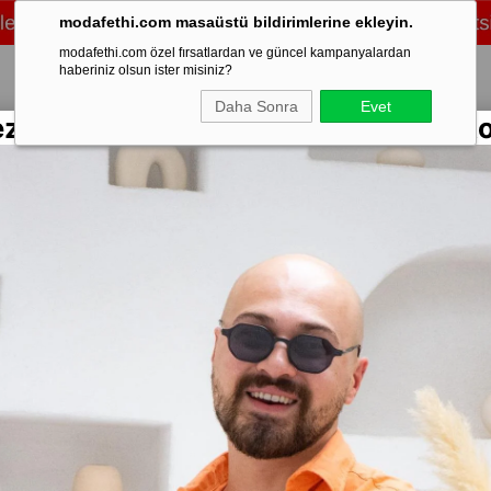
modafethi.com masaüstü bildirimlerine ekleyin.
modafethi.com özel fırsatlardan ve güncel kampanyalardan
haberiniz olsun ister misiniz?
Daha Sonra
Evet
ezon Rengarenk Keten Gömlekler Sto
/Üst Takım
Şort
Eşofman
Ayakkabı
Mevsimlik
Mont & Kaban
Sweat
t (TSK11)
Stok Kodu
(TSK
Pis Yaka 
Marka
:
Moda 
Yorumlar
₺8
%
39
İndirim
Diğer