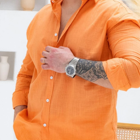
Tükendi
Beden
S
M
Beden Tablo