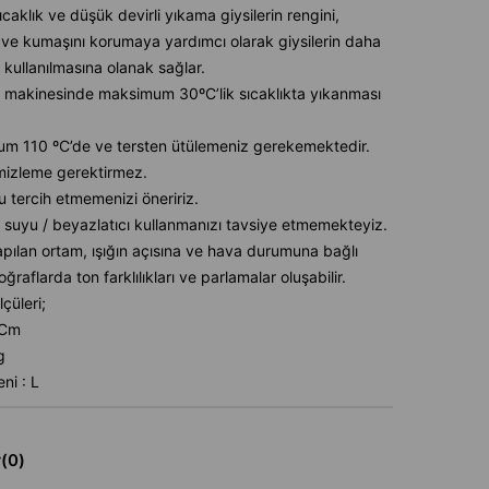
caklık ve düşük devirli yıkama giysilerin rengini,
ve kumaşını korumaya yardımcı olarak giysilerin daha
 kullanılmasına olanak sağlar.
 makinesinde maksimum 30ºC’lik sıcaklıkta yıkanması
m 110 ºC’de ve tersten ütülemeniz gerekemektedir.
mizleme gerektirmez.
u tercih etmemenizi öneririz.
 suyu / beyazlatıcı kullanmanızı tavsiye etmemekteyiz.
pılan ortam, ışığın açısına ve hava durumuna bağlı
oğraflarda ton farklılıkları ve parlamalar oluşabilir.
çüleri;
6Cm
g
ni : L
r
(0)