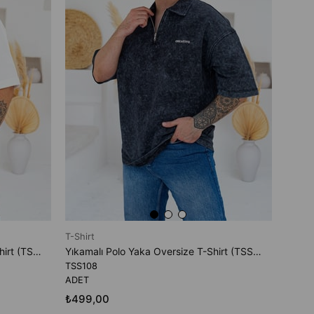
₺499
T-Shirt
Göğüs Nakış Detaylı Oversize T-Shirt (TSB109)
Yıkamalı Polo Yaka Oversize T-Shirt (TSS108)
TSS108
ADET
₺499,00