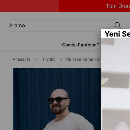
Yeni S
Gömlek
Pantolon
T-Shirt
Jean
Alt
Anasayfa
T-Shirt
Pis Yaka Rahat Kalıp Keten T-Shir