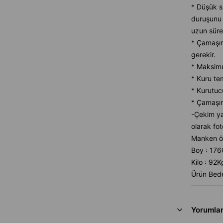
* Düşük sı
duruşunu 
uzun süre
* Çamaşır
gerekir.
* Maksimu
* Kuru te
* Kurutuc
* Çamaşır
-Çekim ya
olarak fot
Manken öl
Boy : 17
Kilo : 92K
Ürün Bede
Yorumla