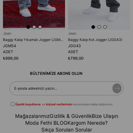
Jean
Jean
Baggy Kalıp Yıkamalı Jogger (JGM54)
Baggy Kalıp Kot Jogger (JGG43)
JGM54
JGG43
ADET
ADET
₺999,00
₺799,00
BÜLTENİMİZE ABONE OLUN
Üyelik koşullarını
ve
kişisel verilerimin
korunmasını kabul ediyorum.
Mağazalarımız
Gizlilik & Güvenlik
Bize Ulaşın
Moda Fethi BLOG
Kargom Nerede?
Sıkça Sorulan Sorular