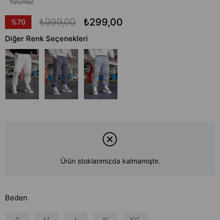
Yorumlar
₺999,00
₺299,00
%
70
İndirim
Diğer Renk Seçenekleri
Tükendi
Tükendi
Tükendi
Ürün stoklarımızda kalmamıştır.
Beden
S
M
L
XL
XXL