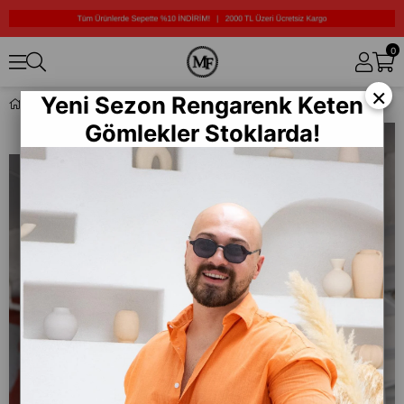
0
×
Yeni Sezon Rengarenk Keten
Paça Lastikli Rahat Kalıp Eşofman (JGS01)
Gömlekler Stoklarda!