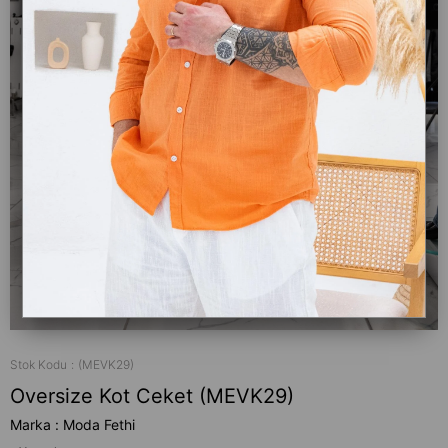
Stok Kodu
(MEVK29)
Oversize Kot Ceket (MEVK29)
Marka
:
Moda Fethi