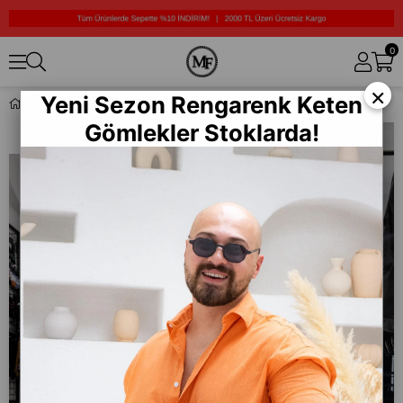
0
×
Yeni Sezon Rengarenk Keten
Oversize Kot Ceket (MEVK29)
Gömlekler Stoklarda!