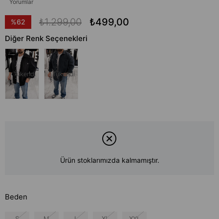
Yorumlar
₺1.299,00
₺499,00
%
62
İndirim
Diğer Renk Seçenekleri
Tükendi
Tükendi
Ürün stoklarımızda kalmamıştır.
Beden
S
M
L
XL
XXL