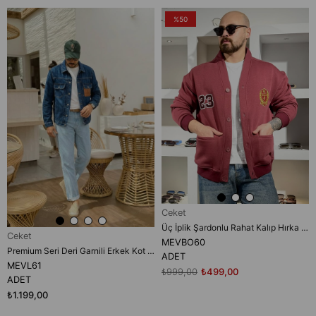
%50
Ceket
Üç İplik Şardonlu Rahat Kalıp Hırka (MEVBO60)
Ceket
MEVBO60
Premium Seri Deri Garnili Erkek Kot Ceket (MEVL61)
ADET
MEVL61
₺999,00
₺499,00
ADET
₺1.199,00