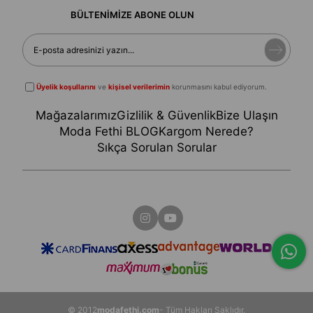
BÜLTENİMİZE ABONE OLUN
Üyelik koşullarını
ve
kişisel verilerimin
korunmasını kabul ediyorum.
Mağazalarımız
Gizlilik & Güvenlik
Bize Ulaşın
Moda Fethi BLOG
Kargom Nerede?
Sıkça Sorulan Sorular
© 2012
modafethi.com
- Tüm Hakları Saklıdır.