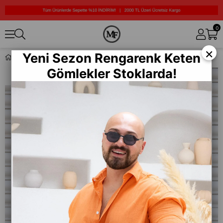
0
×
Yeni Sezon Rengarenk Keten
Nakış Detaylı Oversize T-Shirt (TSS07)
Gömlekler Stoklarda!