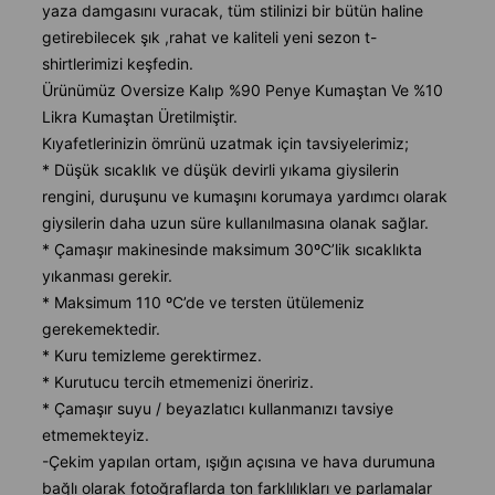
yaza damgasını vuracak, tüm stilinizi bir bütün haline
getirebilecek şık ,rahat ve kaliteli yeni sezon t-
shirtlerimizi keşfedin.
Ürünümüz Oversize Kalıp %90 Penye Kumaştan Ve %10
Likra Kumaştan Üretilmiştir.
Kıyafetlerinizin ömrünü uzatmak için tavsiyelerimiz;
* Düşük sıcaklık ve düşük devirli yıkama giysilerin
rengini, duruşunu ve kumaşını korumaya yardımcı olarak
giysilerin daha uzun süre kullanılmasına olanak sağlar.
* Çamaşır makinesinde maksimum 30ºC’lik sıcaklıkta
yıkanması gerekir.
* Maksimum 110 ºC’de ve tersten ütülemeniz
gerekemektedir.
* Kuru temizleme gerektirmez.
* Kurutucu tercih etmemenizi öneririz.
* Çamaşır suyu / beyazlatıcı kullanmanızı tavsiye
etmemekteyiz.
-Çekim yapılan ortam, ışığın açısına ve hava durumuna
bağlı olarak fotoğraflarda ton farklılıkları ve parlamalar