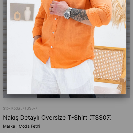
Stok Kodu
(TSS07)
Nakış Detaylı Oversize T-Shirt (TSS07)
Marka
:
Moda Fethi