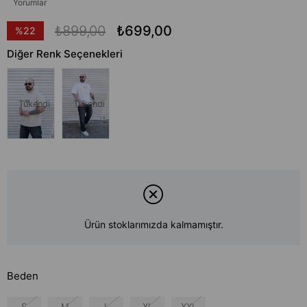
Yorumlar
₺899,00
₺699,00
%
22
İndirim
Diğer Renk Seçenekleri
Tükendi
Tükendi
Ürün stoklarımızda kalmamıştır.
Beden
S
M
L
XL
XXL