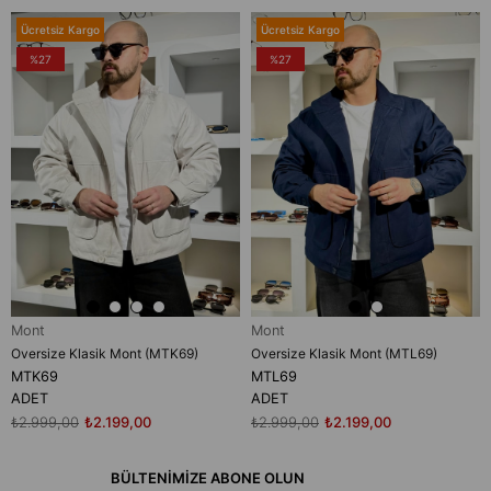
Ücretsiz Kargo
Ücretsiz Kargo
%27
%27
Mont
Mont
Oversize Klasik Mont (MTK69)
Oversize Klasik Mont (MTL69)
MTK69
MTL69
ADET
ADET
₺2.999,00
₺2.199,00
₺2.999,00
₺2.199,00
BÜLTENİMİZE ABONE OLUN