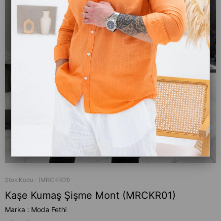
Stok Kodu
(MRCKR01)
Kaşe Kumaş Şişme Mont (MRCKR01)
Marka
:
Moda Fethi