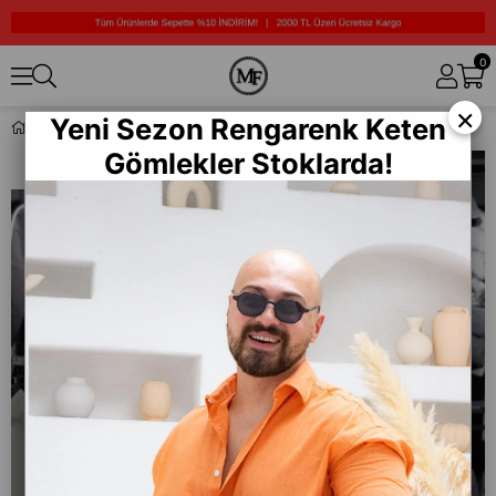
0
×
Yeni Sezon Rengarenk Keten
Kaşe Kumaş Şişme Mont (MRCKR01)
Gömlekler Stoklarda!