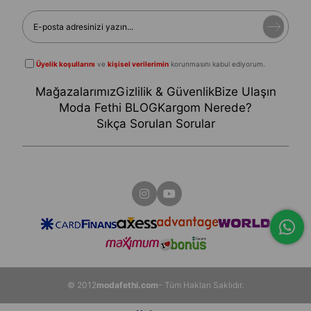
Üyelik koşullarını
ve
kişisel verilerimin
korunmasını kabul ediyorum.
Mağazalarımız
Gizlilik & Güvenlik
Bize Ulaşın
Moda Fethi BLOG
Kargom Nerede?
Sıkça Sorulan Sorular
© 2012
modafethi.com
- Tüm Hakları Saklıdır.