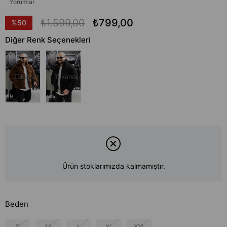
Yorumlar
₺1.599,00
₺799,00
%
50
İndirim
Diğer Renk Seçenekleri
Tükendi
Tükendi
Ürün stoklarımızda kalmamıştır.
Beden
S
M
L
XL
XXL