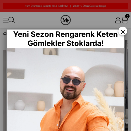
0
×
Yeni Sezon Rengarenk Keten
Kapüşonlu Sweatshirt (K-SWTG26)
Gömlekler Stoklarda!