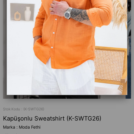
Stok Kodu
(K-SWTG26)
Kapüşonlu Sweatshirt (K-SWTG26)
Marka
:
Moda Fethi