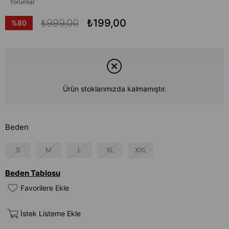
Yorumlar
₺999,00
₺199,00
%
80
İndirim
Ürün stoklarımızda kalmamıştır.
Beden
S
M
L
XL
XXL
Beden Tablosu
Favorilere Ekle
İstek Listeme Ekle