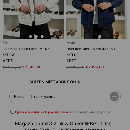
Mont
Mont
Oversize Klasik Mont (MTK69)
Oversize Klasik Mont (MTL69)
MTK69
MTL69
ADET
ADET
₺2.999,00
₺2.199,00
₺2.999,00
₺2.199,00
BÜLTENİMİZE ABONE OLUN
Üyelik koşullarını
ve
kişisel verilerimin
korunmasını kabul ediyorum.
Mağazalarımız
Gizlilik & Güvenlik
Bize Ulaşın