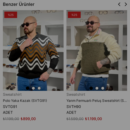
Benzer Ürünler
%25
%25
Sweatshirt
Sweatshirt
Polo Yaka Kazak (SVTG91)
Yarım Fermuarlı Peluş Sweatshirt (SVTH90)
SVTG91
SVTH90
ADET
ADET
₺1.199,00
₺899,00
₺1.599,00
₺1.199,00