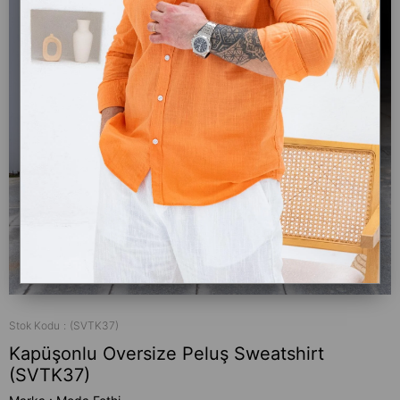
Stok Kodu
(SVTK37)
Kapüşonlu Oversize Peluş Sweatshirt
(SVTK37)