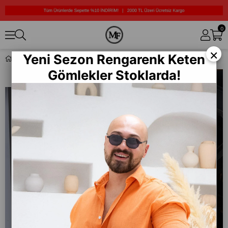
0
×
Yeni Sezon Rengarenk Keten
Kapüşonlu Oversize Peluş Sweatshirt (SVTK37)
Gömlekler Stoklarda!