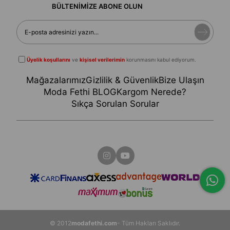
BÜLTENİMİZE ABONE OLUN
Üyelik koşullarını
ve
kişisel verilerimin
korunmasını kabul ediyorum.
Mağazalarımız
Gizlilik & Güvenlik
Bize Ulaşın
Moda Fethi BLOG
Kargom Nerede?
Sıkça Sorulan Sorular
© 2012
modafethi.com
- Tüm Hakları Saklıdır.