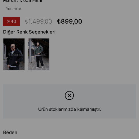
Marka
:
Moda Fethi
Yorumlar
₺1.499,00
₺899,00
%
40
İndirim
Diğer Renk Seçenekleri
Tükendi
Tükendi
Ürün stoklarımızda kalmamıştır.
Beden