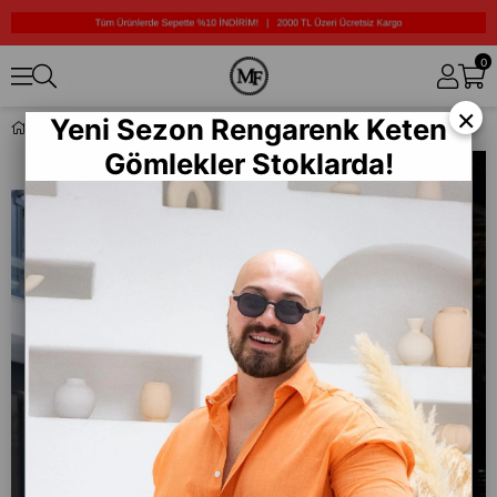
0
×
Yeni Sezon Rengarenk Keten
İthal Kumaş Peluş Ceket (MEVG28)
Gömlekler Stoklarda!