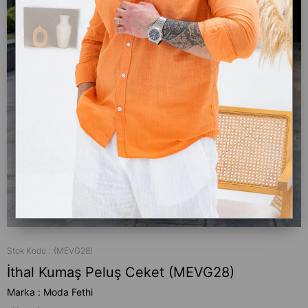
Stok Kodu
(MEVG28)
İthal Kumaş Peluş Ceket (MEVG28)
Marka
:
Moda Fethi