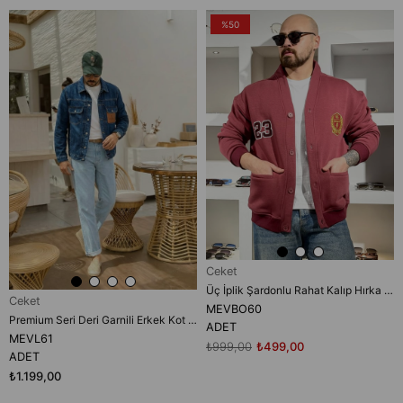
%50
Ceket
Üç İplik Şardonlu Rahat Kalıp Hırka (MEVBO60)
Ceket
MEVBO60
Premium Seri Deri Garnili Erkek Kot Ceket (MEVL61)
ADET
MEVL61
₺999,00
₺499,00
ADET
₺1.199,00