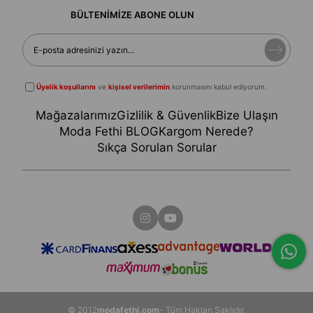
BÜLTENİMİZE ABONE OLUN
Üyelik koşullarını
ve
kişisel verilerimin
korunmasını kabul ediyorum.
Mağazalarımız
Gizlilik & Güvenlik
Bize Ulaşın
Moda Fethi BLOG
Kargom Nerede?
Sıkça Sorulan Sorular
© 2012
modafethi.com
- Tüm Hakları Saklıdır.