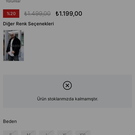
Yorumlar
₺1.499,00
₺1.199,00
%
20
İndirim
Diğer Renk Seçenekleri
Tükendi
Ürün stoklarımızda kalmamıştır.
Beden
S
M
L
XL
XXL