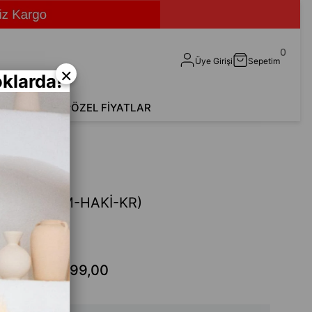
0
Üye Girişi
Sepetim
×
klarda!
shirt
Aksesuar
ÖZEL FİYATLAR
M-HAKİ-KR)
ü Mont (SRM-HAKİ-KR)
Fethi
.199,00
₺299,00