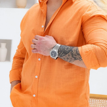
Beden
S
M
Beden Tablo
Favoriler
İndirimli 
Gelince H