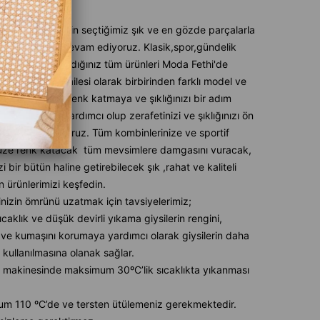
likleri
mlerde sizin için seçtiğimiz şık ve en gözde parçalarla
 tarz katmaya devam ediyoruz. Klasik,spor,gündelik
ih ederseniz aradığınız tüm ürünleri Moda Fethi'de
ız. Modafethi ailesi olarak birbirinden farklı model ve
nlerle stilinize renk katmaya ve şıklığınızı bir adım
ye taşımanıza yardımcı olup zerafetinizi ve şıklığınızı ön
armanızı sağlıyoruz. Tüm kombinlerinize ve sportif
üze renk katacak tüm mevsimlere damgasını vuracak,
izi bir bütün haline getirebilecek şık ,rahat ve kaliteli
 ürünlerimizi keşfedin.
inizin ömrünü uzatmak için tavsiyelerimiz;
caklık ve düşük devirli yıkama giysilerin rengini,
ve kumaşını korumaya yardımcı olarak giysilerin daha
 kullanılmasına olanak sağlar.
 makinesinde maksimum 30ºC’lik sıcaklıkta yıkanması
m 110 ºC’de ve tersten ütülemeniz gerekmektedir.