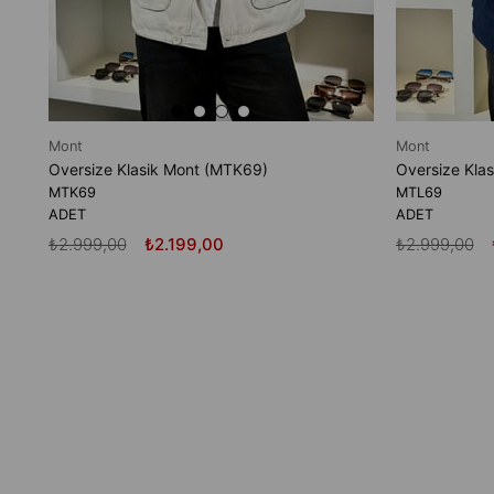
Mont
Mont
Oversize Klasik Mont (MTK69)
Oversize Kla
MTK69
MTL69
ADET
ADET
₺2.999,00
₺2.199,00
₺2.999,00