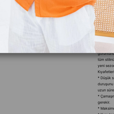
Ürün Özel
Tüm mevsi
tarzınıza
nasıl terc
bulacaksın
tarzda ürü
daha ileri
plana çık
görüntün
tüm stilin
yeni sezon
Kıyafetler
* Düşük sı
duruşunu 
uzun süre
* Çamaşır
gerekir.
* Maksimu