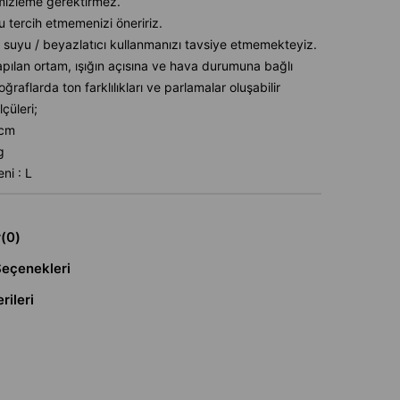
mizleme gerektirmez.
u tercih etmemenizi öneririz.
 suyu / beyazlatıcı kullanmanızı tavsiye etmemekteyiz.
pılan ortam, ışığın açısına ve hava durumuna bağlı
oğraflarda ton farklılıkları ve parlamalar oluşabilir
çüleri;
6cm
g
ni : L
r
(0)
eçenekleri
rileri