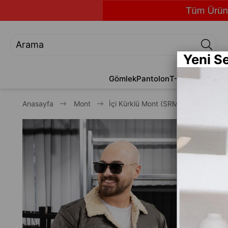
Yeni S
Gömlek
Pantolon
T-Shirt
Jean
Alt
Anasayfa
Mont
İçi Kürklü Mont (SRM-HAKİ-KR)