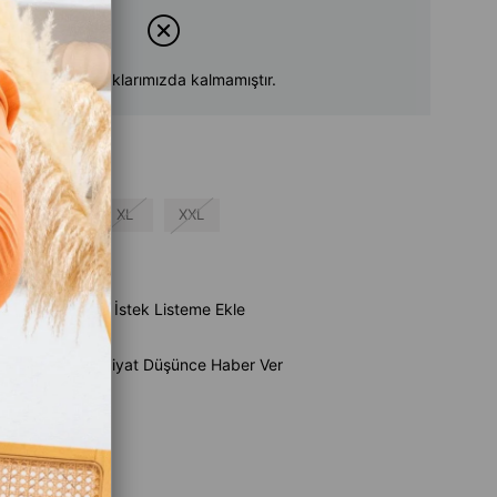
Ürün stoklarımızda kalmamıştır.
L
XL
XXL
su
e Ekle
İstek Listeme Ekle
Ürün
Fiyat Düşünce Haber Ver
aber Ver