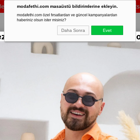
modafethi.com masaüstü bildirimlerine ekleyin.
modafethi.com özel fırsatlardan ve güncel kampanyalardan
haberiniz olsun ister misiniz?
Daha Sonra
Evet
ezon Rengarenk Keten Gömlekler Sto
/Üst Takım
Şort
Eşofman
Ayakkabı
Mevsimlik
Mont & Kaban
Sweat
Stok Kodu
(SR
İçi Kürkl
Marka
:
Moda 
Yorumlar
₺1
%
75
İndirim