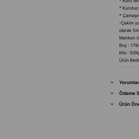
* Kuru te
* Kurutuc
* Çamaşır
-Çekim ya
olarak fot
Manken öl
Boy : 17
Kilo : 92K
Ürün Bede
Yorumla
Ödeme S
Ürün Öne