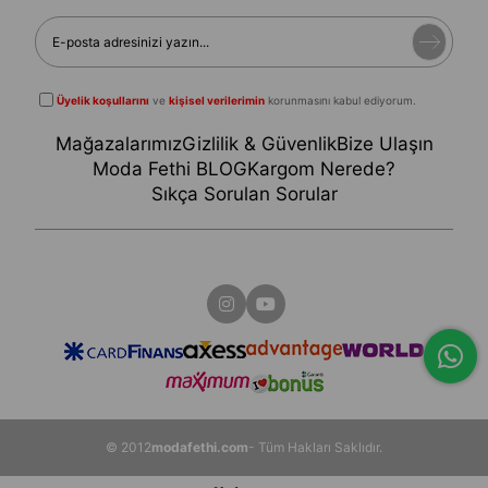
Üyelik koşullarını
ve
kişisel verilerimin
korunmasını kabul ediyorum.
Mağazalarımız
Gizlilik & Güvenlik
Bize Ulaşın
Moda Fethi BLOG
Kargom Nerede?
Sıkça Sorulan Sorular
© 2012
modafethi.com
- Tüm Hakları Saklıdır.