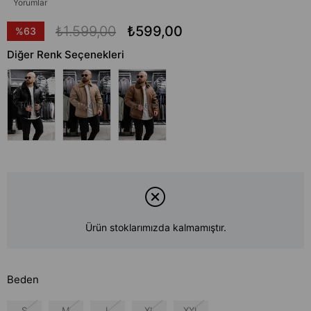
Yorumlar
₺1.599,00
₺599,00
%
63
İndirim
Diğer Renk Seçenekleri
Tükendi
Tükendi
Tükendi
Ürün stoklarımızda kalmamıştır.
Beden
S
M
L
XL
XXL