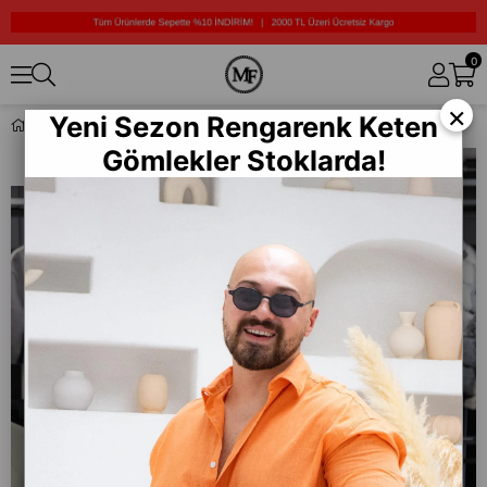
0
×
Yeni Sezon Rengarenk Keten
İçi Kürklü Deri Mont (MRCKK05)
Gömlekler Stoklarda!