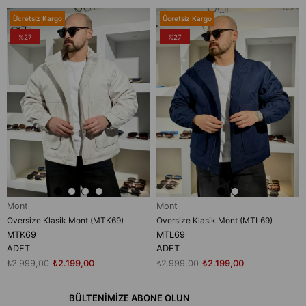
Ücretsiz Kargo
Ücretsiz Kargo
%27
%27
Mont
Mont
Oversize Klasik Mont (MTK69)
Oversize Klasik Mont (MTL69)
MTK69
MTL69
ADET
ADET
₺2.999,00
₺2.199,00
₺2.999,00
₺2.199,00
BÜLTENİMİZE ABONE OLUN