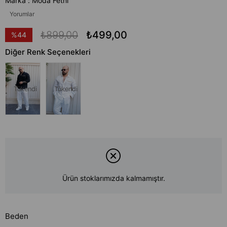
Marka
:
Moda Fethi
Yorumlar
₺899,00
₺499,00
%
44
İndirim
Diğer Renk Seçenekleri
Tükendi
Tükendi
Ürün stoklarımızda kalmamıştır.
Beden