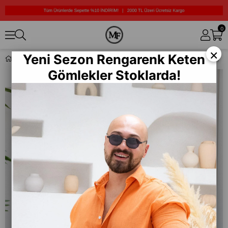
0
×
Yeni Sezon Rengarenk Keten
Hasır Nakış Detaylı Rahat Kalıp %100 Pamuk Gömlek (GMKA36)
Gömlekler Stoklarda!