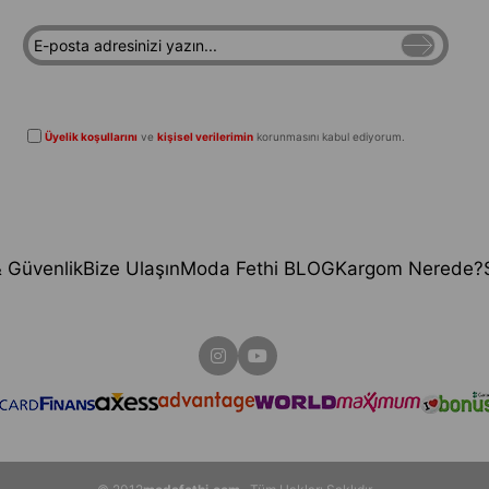
Üyelik koşullarını
ve
kişisel verilerimin
korunmasını kabul ediyorum.
 & Güvenlik
Bize Ulaşın
Moda Fethi BLOG
Kargom Nerede?