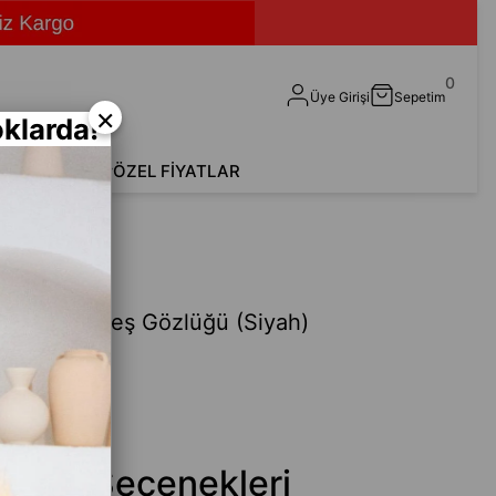
0
Üye Girişi
Sepetim
×
klarda!
shirt
Aksesuar
ÖZEL FİYATLAR
 Erkek Güneş Gözlüğü (Siyah)
Fethi
 Renk Seçenekleri