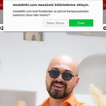
modafethi.com masaüstü bildirimlerine ekleyin.
modafethi.com özel fırsatlardan ve güncel kampanyalardan
haberiniz olsun ister misiniz?
Daha Sonra
Evet
ezon Rengarenk Keten Gömlekler Sto
/Üst Takım
Şort
Eşofman
Ayakkabı
Mevsimlik
Mont & Kaban
Sweat
Erkek Güneş Gözlüğü (Siyah)
Stok Kodu
(-)
Eşref Tek
Marka
:
Moda 
Yorumlar
₺1.199,00
Diğer