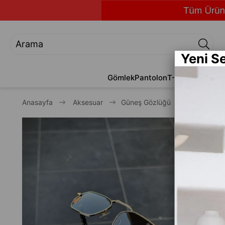
Yeni S
Gömlek
Pantolon
T-Shirt
Jean
Alt
Anasayfa
Aksesuar
Güneş Gözlüğü
Eşref Tek 