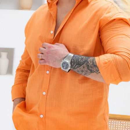
Tükendi
Özellik
UV-400
Beden Tablo