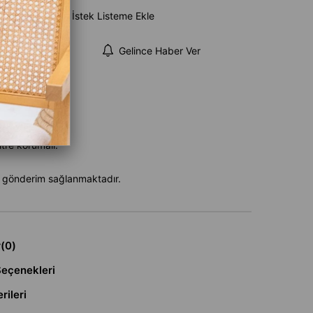
e Ekle
İstek Listeme Ekle
şünce Haber Ver
Gelince Haber Ver
likleri
tre korumalı.
.
e gönderim sağlanmaktadır.
r
(0)
eçenekleri
rileri