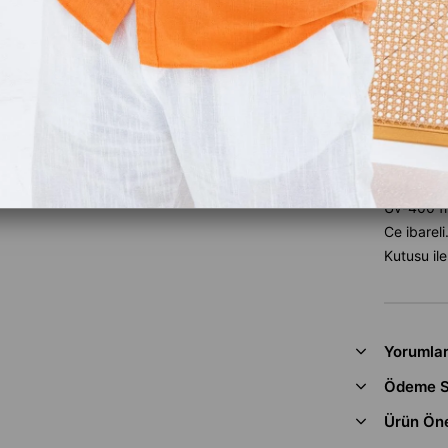
Favoriler
Fiyat Dü
Ürün Özel
Uv-400 fil
Ce ibareli
Kutusu il
Yorumla
Ödeme S
Ürün Öne