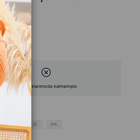
Ürün stoklarımızda kalmamıştır.
L
XL
XXL
su