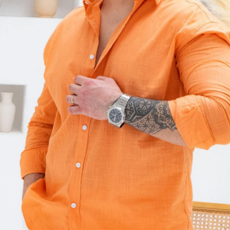
Tükendi
Beden
S
M
Beden Tablo