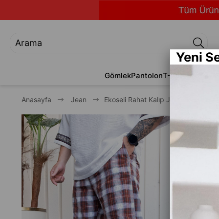
Yeni S
Gömlek
Pantolon
T-Shirt
Jean
Alt
Anasayfa
Jean
Ekoseli Rahat Kalıp Jogger (JGK30)