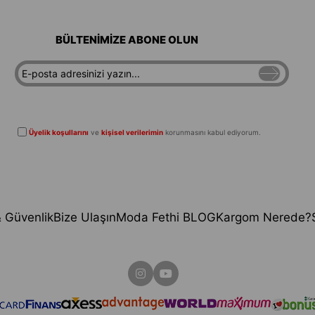
BÜLTENİMİZE ABONE OLUN
Üyelik koşullarını
ve
kişisel verilerimin
korunmasını kabul ediyorum.
 & Güvenlik
Bize Ulaşın
Moda Fethi BLOG
Kargom Nerede?