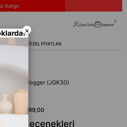
0
Üye Girişi
Sepetim
×
klarda!
shirt
Aksesuar
ÖZEL FİYATLAR
K30)
ahat Kalıp Jogger (JGK30)
Fethi
.199,00
₺299,00
 Renk Seçenekleri