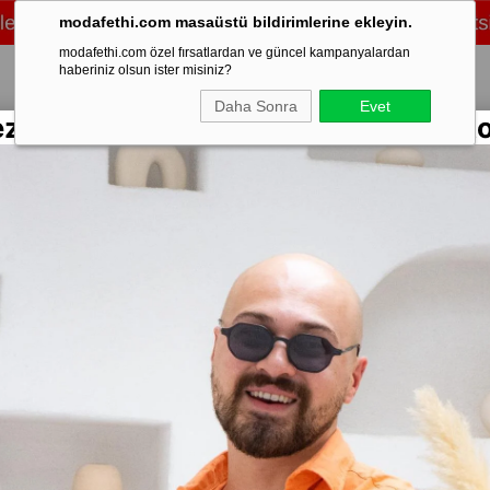
modafethi.com masaüstü bildirimlerine ekleyin.
modafethi.com özel fırsatlardan ve güncel kampanyalardan
haberiniz olsun ister misiniz?
Daha Sonra
Evet
ezon Rengarenk Keten Gömlekler Sto
/Üst Takım
Şort
Eşofman
Ayakkabı
Mevsimlik
Mont & Kaban
Sweat
Stok Kodu
(JG
Ekoseli R
Marka
:
Moda 
Yorumlar
₺1
%
75
İndirim
Diğer