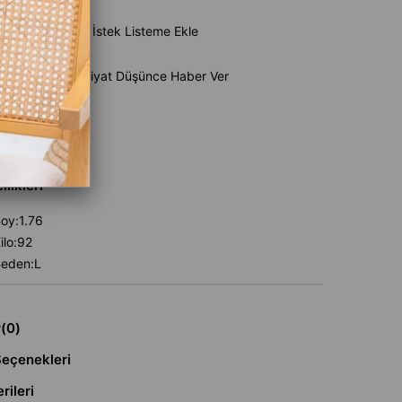
e Ekle
İstek Listeme Ekle
Ürün
Fiyat Düşünce Haber Ver
aber Ver
likleri
oy:1.76
lo:92
eden:L
r
(0)
eçenekleri
rileri