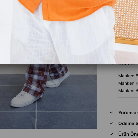
Favoriler
İndirimli 
Gelince H
Ürün Özel
Manken B
Manken Ki
Manken B
Yorumla
Ödeme S
Ürün Öne