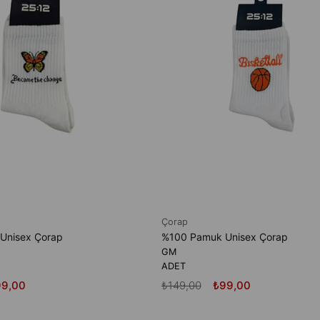
Çorap
Unisex Çorap
%100 Pamuk Unisex Çorap
GM
ADET
99,00
₺149,00
₺99,00