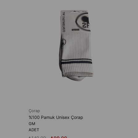
ADET
₺149,
Çorap
%100 Pamuk Unisex Çorap
GM
ADET