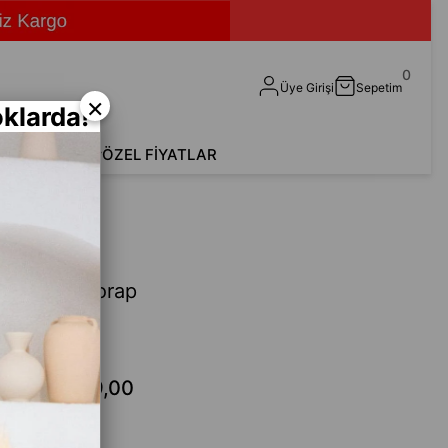
0
Üye Girişi
Sepetim
×
klarda!
shirt
Aksesuar
ÖZEL FİYATLAR
P06)
h Unisex Çorap
Fethi
49,00
₺99,00