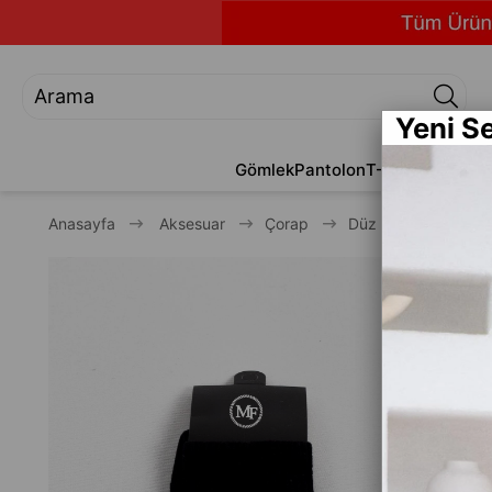
Yeni S
Gömlek
Pantolon
T-Shirt
Jean
Alt
Anasayfa
Aksesuar
Çorap
Düz Siyah Unisex Ç