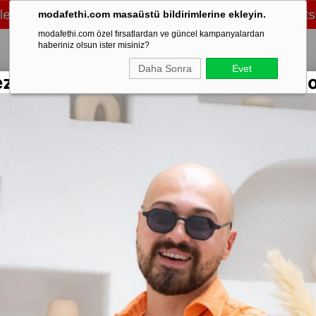
modafethi.com masaüstü bildirimlerine ekleyin.
modafethi.com özel fırsatlardan ve güncel kampanyalardan
haberiniz olsun ister misiniz?
Daha Sonra
Evet
ezon Rengarenk Keten Gömlekler Sto
/Üst Takım
Şort
Eşofman
Ayakkabı
Mevsimlik
Mont & Kaban
Sweat
orap
Stok Kodu
(CR
Düz Siya
Marka
:
Moda 
Yorumlar
₺1
%
34
İndirim