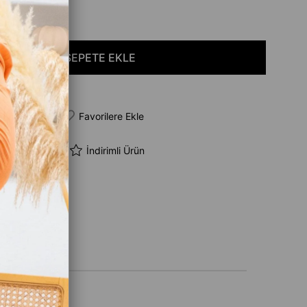
 Sipariş
Favorilere Ekle
teme Ekle
İndirimli Ürün
şünce Haber Ver
likleri
isex Çorap
r
(0)