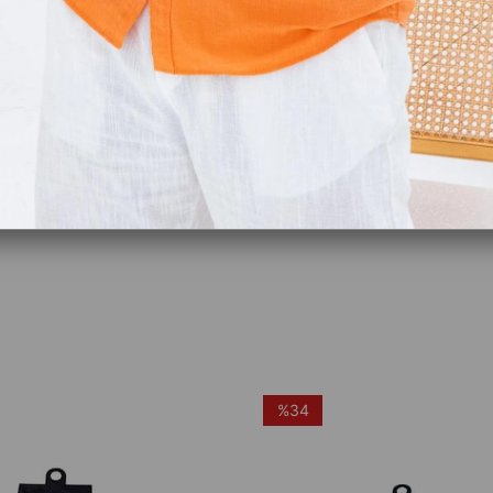
Ödeme S
Ürün Öne
%34