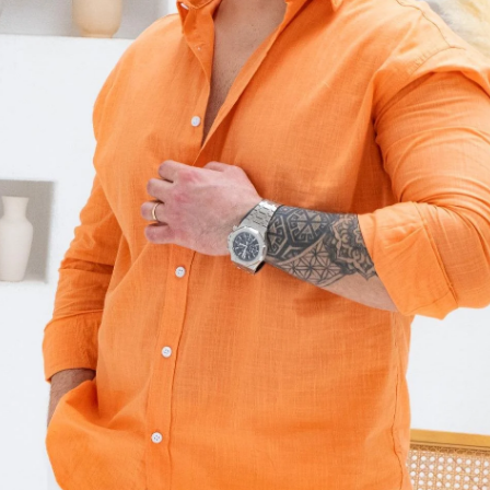
Telefonla
İstek Lis
Fiyat Dü
Ürün Özel
Desenli un
Yorumla