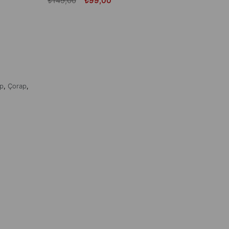
₺149,00
₺99,00
p
Çorap
,
,