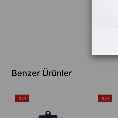
Benzer Ürünler
%34
%34