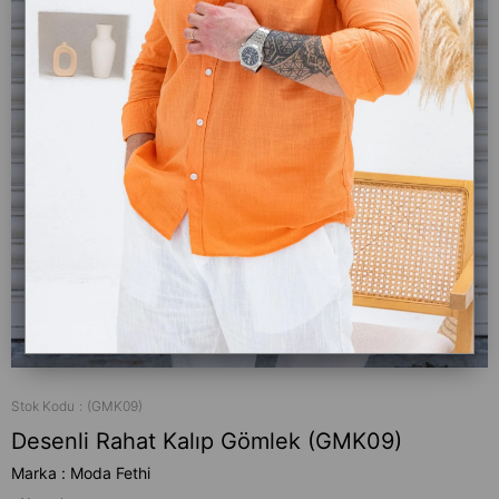
Stok Kodu
(GMK09)
Desenli Rahat Kalıp Gömlek (GMK09)
Marka
:
Moda Fethi