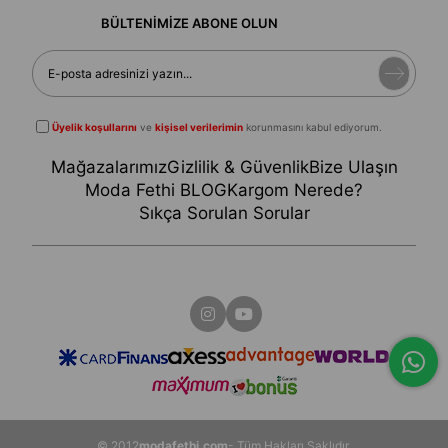
BÜLTENİMİZE ABONE OLUN
Üyelik koşullarını
ve
kişisel verilerimin
korunmasını kabul ediyorum.
Mağazalarımız
Gizlilik & Güvenlik
Bize Ulaşın
Moda Fethi BLOG
Kargom Nerede?
Sıkça Sorulan Sorular
© 2012
modafethi.com
- Tüm Hakları Saklıdır.