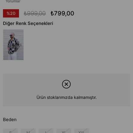
Yorumlar
₺999,00
₺799,00
%
20
İndirim
Diğer Renk Seçenekleri
Tükendi
Ürün stoklarımızda kalmamıştır.
Beden
S
M
L
XL
XXL