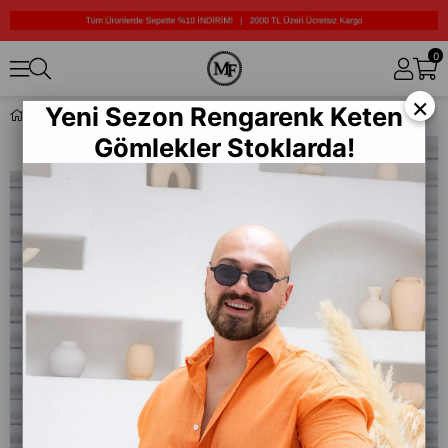
0
×
Yeni Sezon Rengarenk Keten
Desenli Rahat Kalıp Gömlek (GMK09)
Gömlekler Stoklarda!