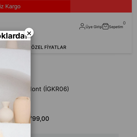
0
Üye Girişi
Sepetim
×
klarda!
shirt
Aksesuar
ÖZEL FİYATLAR
KR06)
ylı Şişme Mont (İGKR06)
Fethi
.599,00
₺799,00