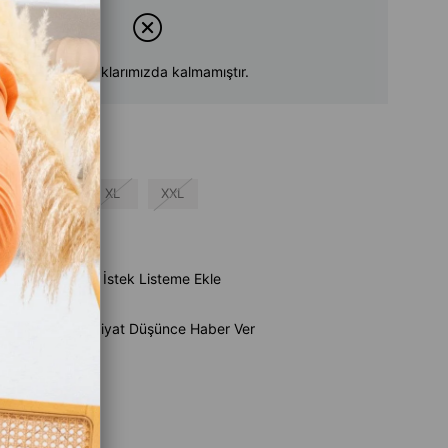
Ürün stoklarımızda kalmamıştır.
L
XL
XXL
su
e Ekle
İstek Listeme Ekle
Ürün
Fiyat Düşünce Haber Ver
aber Ver