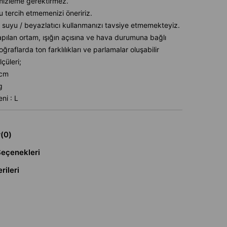
mizleme gerektirmez.
u tercih etmemenizi öneririz.
 suyu / beyazlatıcı kullanmanızı tavsiye etmemekteyiz.
pılan ortam, ışığın açısına ve hava durumuna bağlı
oğraflarda ton farklılıkları ve parlamalar oluşabilir
çüleri;
6cm
g
ni : L
r
(0)
eçenekleri
rileri