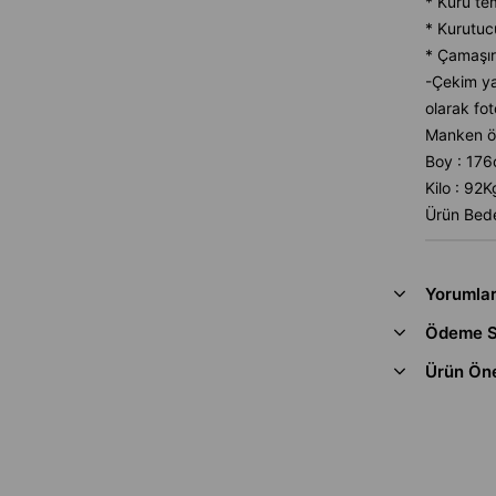
* Kuru te
* Kurutuc
* Çamaşır
-Çekim ya
olarak fot
Manken öl
Boy : 17
Kilo : 92K
Ürün Bede
Yorumla
Ödeme S
Ürün Öne