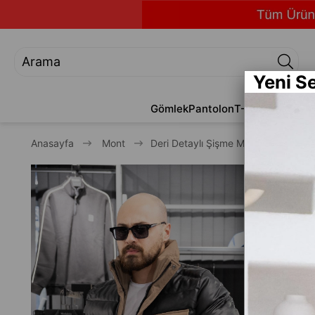
Yeni S
Gömlek
Pantolon
T-Shirt
Jean
Alt
Anasayfa
Mont
Deri Detaylı Şişme Mont (İGKR06)