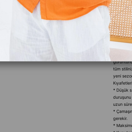
Ürün Özel
Tüm mevsi
tarzınıza
nasıl terc
bulacaksın
tarzda ürü
daha ileri
plana çık
görüntün
tüm stilin
yeni sezon
Kıyafetler
* Düşük sı
duruşunu 
uzun süre
* Çamaşır
gerekir.
* Maksimu