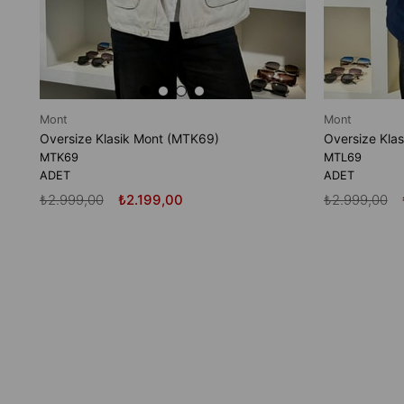
Mont
Mont
Oversize Klasik Mont (MTK69)
Oversize Kla
MTK69
MTL69
ADET
ADET
₺2.999,00
₺2.199,00
₺2.999,00