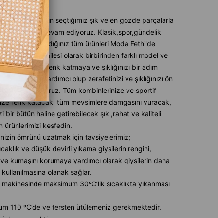
likleri
mlerde sizin için seçtiğimiz şık ve en gözde parçalarla
 tarz katmaya devam ediyoruz. Klasik,spor,gündelik
ih ederseniz aradığınız tüm ürünleri Moda Fethi'de
ız. Modafethi ailesi olarak birbirinden farklı model ve
nlerle stilinize renk katmaya ve şıklığınızı bir adım
ye taşımanıza yardımcı olup zerafetinizi ve şıklığınızı ön
armanızı sağlıyoruz. Tüm kombinlerinize ve sportif
üze renk katacak tüm mevsimlere damgasını vuracak,
izi bir bütün haline getirebilecek şık ,rahat ve kaliteli
 ürünlerimizi keşfedin.
inizin ömrünü uzatmak için tavsiyelerimiz;
caklık ve düşük devirli yıkama giysilerin rengini,
ve kumaşını korumaya yardımcı olarak giysilerin daha
 kullanılmasına olanak sağlar.
 makinesinde maksimum 30ºC’lik sıcaklıkta yıkanması
m 110 ºC’de ve tersten ütülemeniz gerekmektedir.