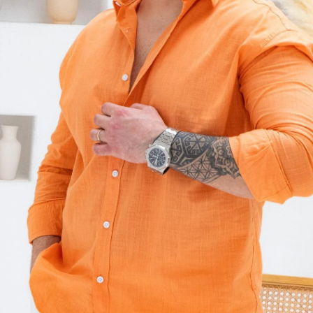
Beden
S
M
Beden Tablo
Favoriler
İndirimli 
Gelince H