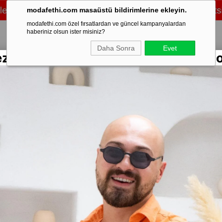
modafethi.com masaüstü bildirimlerine ekleyin.
modafethi.com özel fırsatlardan ve güncel kampanyalardan
haberiniz olsun ister misiniz?
Daha Sonra
Evet
ezon Rengarenk Keten Gömlekler Sto
/Üst Takım
Şort
Eşofman
Ayakkabı
Mevsimlik
Mont & Kaban
Sweat
Stok Kodu
(İG
Deri Deta
Marka
:
Moda 
Yorumlar
₺1
%
50
İndirim