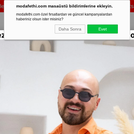
modafethi.com masaüstü bildirimlerine ekleyin.
modafethi.com özel fırsatlardan ve güncel kampanyalardan
haberiniz olsun ister misiniz?
Daha Sonra
Evet
ezon Rengarenk Keten Gömlekler Sto
/Üst Takım
Şort
Eşofman
Ayakkabı
Mevsimlik
Mont & Kaban
Sweat
-SKS01)
Stok Kodu
(FR
Çıtçıt De
Marka
:
Moda 
Yorumlar
₺1
%
67
İndirim
Diğer