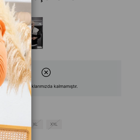
Tükendi
Tükendi
Ürün stoklarımızda kalmamıştır.
L
XL
XXL
su