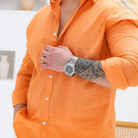
Tükendi
Beden
S
M
Beden Tablo