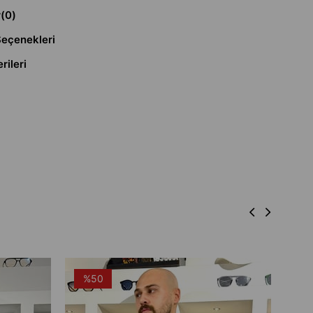
r
(0)
eçenekleri
rileri
%50
%
Mont