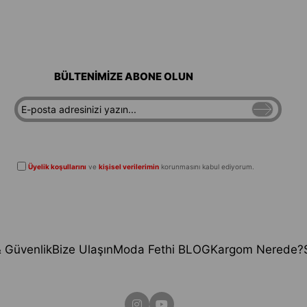
BÜLTENİMİZE ABONE OLUN
Üyelik koşullarını
ve
kişisel verilerimin
korunmasını kabul ediyorum.
 & Güvenlik
Bize Ulaşın
Moda Fethi BLOG
Kargom Nerede?