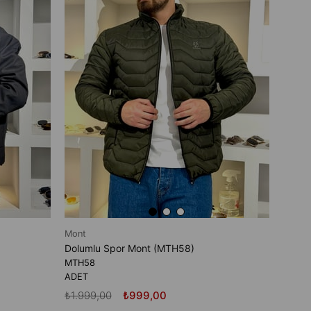
Dolum
MTL5
ADET
₺1.99
Mont
Dolumlu Spor Mont (MTH58)
MTH58
ADET
₺1.999,00
₺999,00