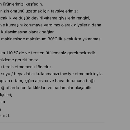
 ürünlerimizi keşfedin.
inizin ömrünü uzatmak için tavsiyelerimiz;
caklık ve düşük devirli yıkama giysilerin rengini,
ve kumaşını korumaya yardımcı olarak giysilerin daha
 kullanılmasına olanak sağlar.
 makinesinde maksimum 30ºC’lik sıcaklıkta yıkanması
m 110 ºC’de ve tersten ütülemeniz gerekmektedir.
mizleme gerektirmez.
u tercih etmemenizi öneririz.
 suyu / beyazlatıcı kullanmanızı tavsiye etmemekteyiz.
pılan ortam, ışığın açısına ve hava durumuna bağlı
oğraflarda ton farklılıkları ve parlamalar oluşabilir
çüleri;
6cm
g
ni : L