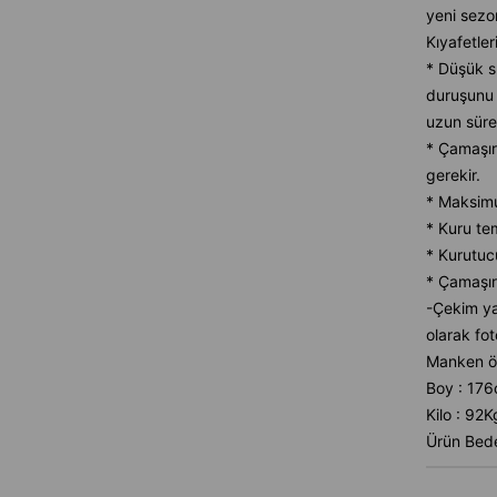
yeni sezon
Kıyafetler
* Düşük sı
duruşunu 
uzun süre
* Çamaşır
gerekir.
* Maksimu
* Kuru te
* Kurutuc
* Çamaşır
-Çekim ya
olarak fot
Manken öl
Boy : 17
Kilo : 92K
Ürün Bede