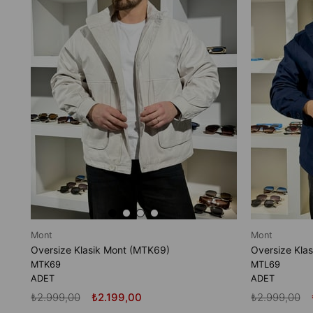
Mont
Mont
Oversize Klasik Mont (MTK69)
Oversize Kla
MTK69
MTL69
ADET
ADET
₺2.999,00
₺2.199,00
₺2.999,00