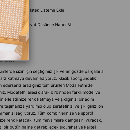
e Ekle
İstek Listeme Ekle
Ürün
Fiyat Düşünce Haber Ver
aber Ver
likleri
mlerde sizin için seçtiğimiz şık ve en gözde parçalarla
 tarz katmaya devam ediyoruz. Klasik,spor,gündelik
ih ederseniz aradığınız tüm ürünleri Moda Fethi'de
ız. Modafethi ailesi olarak birbirinden farklı model ve
nlerle stilinize renk katmaya ve şıklığınızı bir adım
ye taşımanıza yardımcı olup zerafetinizi ve şıklığınızı ön
armanızı sağlıyoruz. Tüm kombinlerinize ve sportif
üze renk katacak tüm mevsimlere damgasını vuracak,
izi bir bütün haline getirebilecek şık ,rahat ve kaliteli