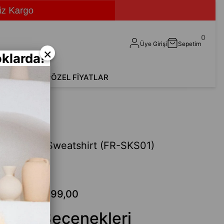
0
Üye Girişi
Sepetim
×
klarda!
shirt
Aksesuar
ÖZEL FİYATLAR
-SKS01)
taylı Peluş Sweatshirt (FR-SKS01)
Fethi
.199,00
₺399,00
 Renk Seçenekleri