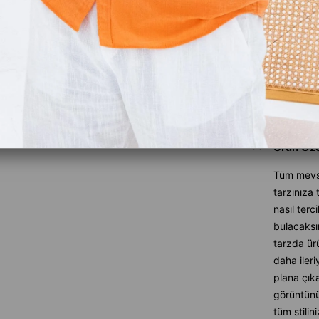
Favoriler
İndirimli 
Gelince H
Ürün Özel
Tüm mevsi
tarzınıza
nasıl terc
bulacaksın
tarzda ürü
daha ileri
plana çık
görüntün
tüm stilin