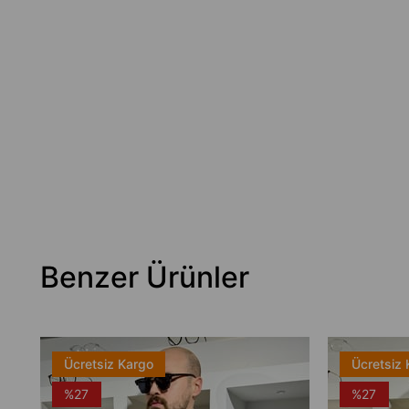
Benzer Ürünler
Ücretsiz Kargo
Ücretsiz 
%27
%27