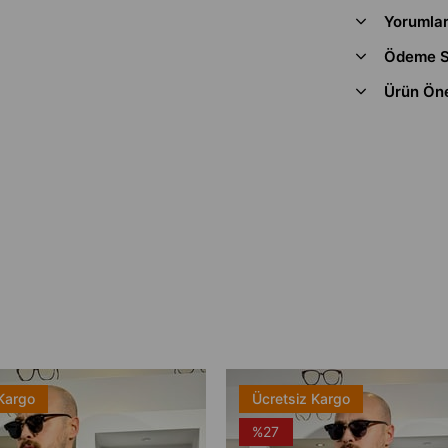
Yorumla
Ödeme S
Ürün Öne
Kargo
Ücretsiz Kargo
%27