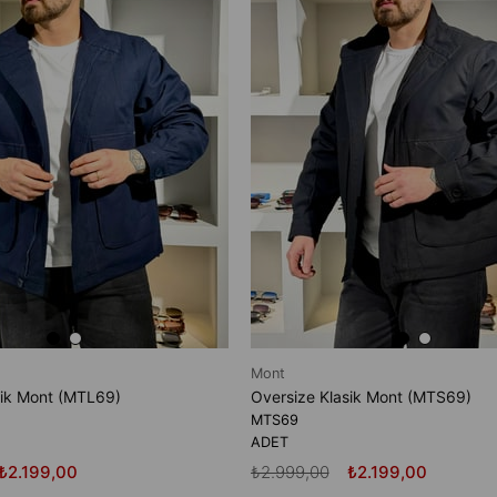
Mont
sik Mont (MTL69)
Oversize Klasik Mont (MTS69)
MTS69
ADET
₺2.199,00
₺2.999,00
₺2.199,00