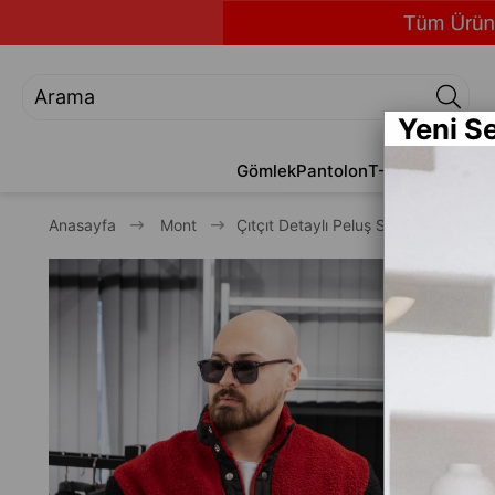
Yeni S
Gömlek
Pantolon
T-Shirt
Jean
Alt
Anasayfa
Mont
Çıtçıt Detaylı Peluş Sweatshirt (FR