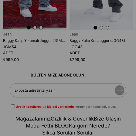
Jean
Jean
Baggy Kalıp Yıkamalı Jogger (JGM54)
Baggy Kalıp Kot Jogger (JGG43)
JGM54
JGG43
ADET
ADET
₺999,00
₺799,00
BÜLTENİMİZE ABONE OLUN
Üyelik koşullarını
ve
kişisel verilerimin
korunmasını kabul ediyorum.
Mağazalarımız
Gizlilik & Güvenlik
Bize Ulaşın
Moda Fethi BLOG
Kargom Nerede?
Sıkça Sorulan Sorular