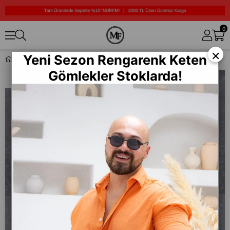
0
×
Yeni Sezon Rengarenk Keten
Boyfriend Kumaş Pantolon (JGKR14)
Gömlekler Stoklarda!