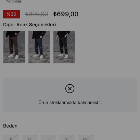
Yorumlar
₺999,00
₺699,00
%
30
İndirim
Diğer Renk Seçenekleri
Tükendi
Tükendi
Tükendi
Ürün stoklarımızda kalmamıştır.
Beden
S
M
L
XL
XXL