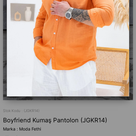
Stok Kodu
(JGKR14)
Boyfriend Kumaş Pantolon (JGKR14)
Marka
:
Moda Fethi