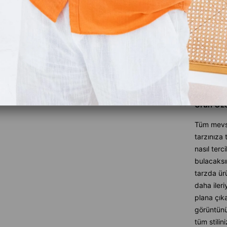
Favoriler
İndirimli 
Gelince H
Ürün Özel
Tüm mevsi
tarzınıza
nasıl terc
bulacaksın
tarzda ürü
daha ileri
plana çık
görüntün
tüm stilin