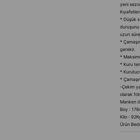
yeni sezon
Kıyafetler
* Düşük sı
duruşunu 
uzun süre
* Çamaşır
gerekir.
* Maksimu
* Kuru te
* Kurutuc
* Çamaşır
-Çekim ya
olarak fot
Manken öl
Boy : 17
Kilo : 92K
Ürün Bede