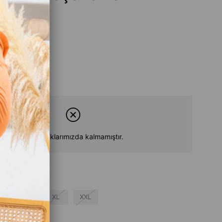
Ürün stoklarımızda kalmamıştır.
L
XL
XXL
su