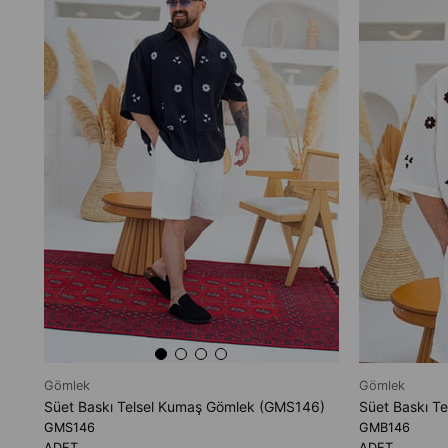
Gömlek
Gömlek
Süet Baskı Telsel Kumaş Gömlek (GMS146)
Süet Baskı T
GMS146
GMB146
ADET
ADET