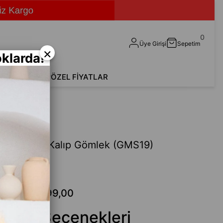
0
Üye Girişi
Sepetim
×
klarda!
shirt
Aksesuar
ÖZEL FİYATLAR
S19)
enli Rahat Kalıp Gömlek (GMS19)
Fethi
99,00
₺299,00
 Renk Seçenekleri