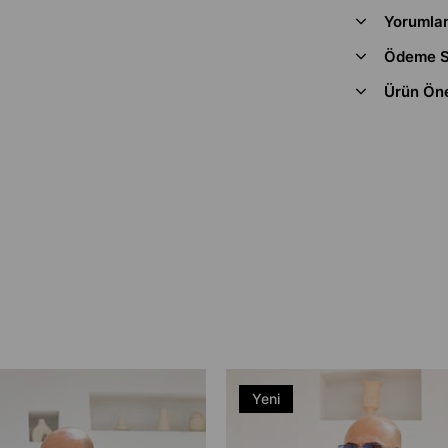
Yorumla
Ödeme S
Ürün Öne
Yeni
Ürün