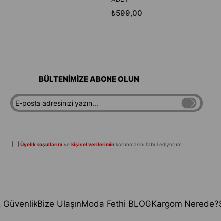
₺599,00
BÜLTENİMİZE ABONE OLUN
Üyelik koşullarını
ve
kişisel verilerimin
korunmasını kabul ediyorum.
 & Güvenlik
Bize Ulaşın
Moda Fethi BLOG
Kargom Nerede?