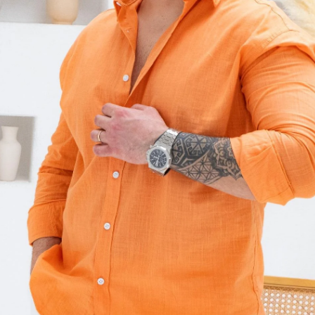
Tükendi
Beden
S
M
Beden Tablo