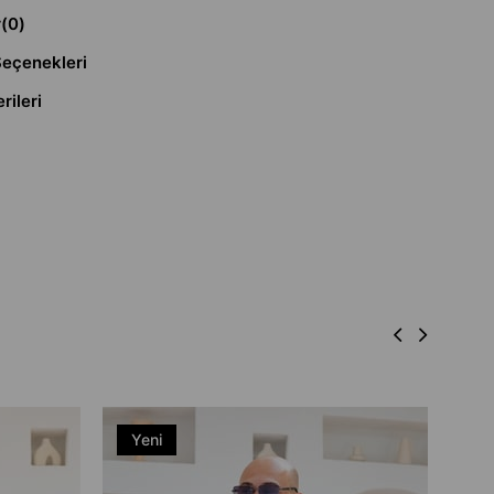
r
(0)
eçenekleri
rileri
Yeni
Ye
Ürün
Ü
Gömle