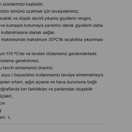
 ürünlerimizi keşfedin.
inizin ömrünü uzatmak için tavsiyelerimiz;
caklık ve düşük devirli yıkama giysilerin rengini,
ve kumaşını korumaya yardımcı olarak giysilerin daha
 kullanılmasına olanak sağlar.
 makinesinde maksimum 30ºC’lik sıcaklıkta yıkanması
m 110 ºC’de ve tersten ütülemeniz gerekmektedir.
mizleme gerektirmez.
u tercih etmemenizi öneririz.
 suyu / beyazlatıcı kullanmanızı tavsiye etmemekteyiz.
pılan ortam, ışığın açısına ve hava durumuna bağlı
oğraflarda ton farklılıkları ve parlamalar oluşabilir
çüleri;
6cm
g
ni : L