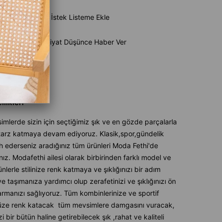
e Ekle
İstek Listeme Ekle
Ürün
Fiyat Düşünce Haber Ver
aber Ver
likleri
mlerde sizin için seçtiğimiz şık ve en gözde parçalarla
 tarz katmaya devam ediyoruz. Klasik,spor,gündelik
ih ederseniz aradığınız tüm ürünleri Moda Fethi'de
ız. Modafethi ailesi olarak birbirinden farklı model ve
nlerle stilinize renk katmaya ve şıklığınızı bir adım
ye taşımanıza yardımcı olup zerafetinizi ve şıklığınızı ön
armanızı sağlıyoruz. Tüm kombinlerinize ve sportif
üze renk katacak tüm mevsimlere damgasını vuracak,
izi bir bütün haline getirebilecek şık ,rahat ve kaliteli