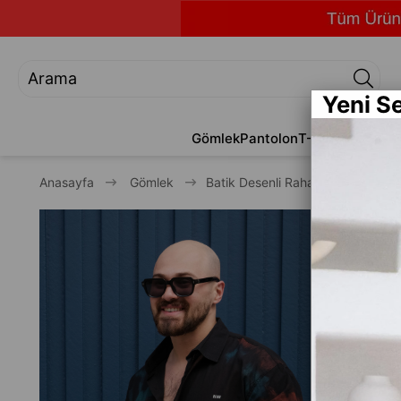
Yeni S
Gömlek
Pantolon
T-Shirt
Jean
Alt
Anasayfa
Gömlek
Batik Desenli Rahat Kalıp Gömle