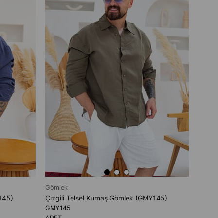
Çizgi
GMKA
ADET
₺599
Gömlek
145)
Çizgili Telsel Kumaş Gömlek (GMY145)
GMY145
ADET