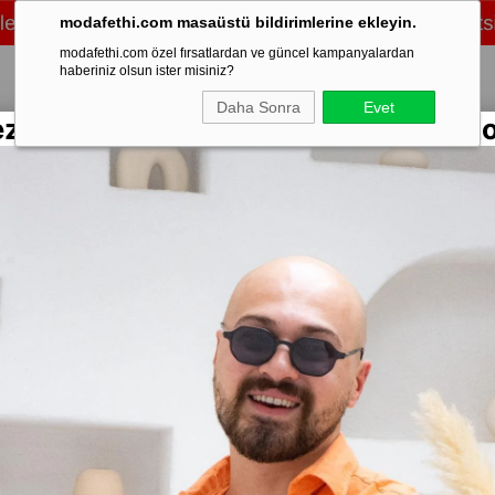
modafethi.com masaüstü bildirimlerine ekleyin.
modafethi.com özel fırsatlardan ve güncel kampanyalardan
haberiniz olsun ister misiniz?
Daha Sonra
Evet
ezon Rengarenk Keten Gömlekler Sto
/Üst Takım
Şort
Eşofman
Ayakkabı
Mevsimlik
Mont & Kaban
Sweat
k (GMS19)
Stok Kodu
(GM
Batik Des
Marka
:
Moda 
Yorumlar
₺9
%
70
İndirim
Diğer