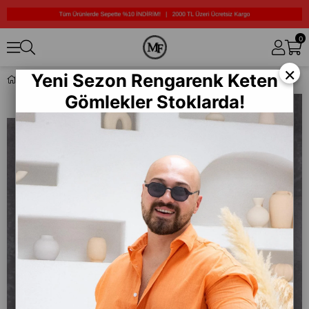
0
×
Yeni Sezon Rengarenk Keten
Baggy Kot Pantolon (KO17)
Gömlekler Stoklarda!