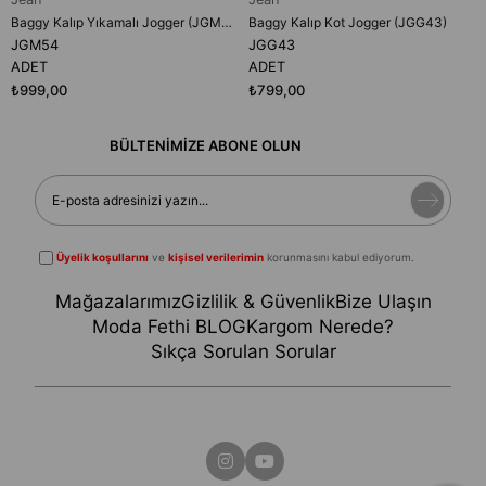
Baggy Kalıp Yıkamalı Jogger (JGM54)
Baggy Kalıp Kot Jogger (JGG43)
JGM54
JGG43
ADET
ADET
₺999,00
₺799,00
BÜLTENİMİZE ABONE OLUN
Üyelik koşullarını
ve
kişisel verilerimin
korunmasını kabul ediyorum.
Mağazalarımız
Gizlilik & Güvenlik
Bize Ulaşın
Moda Fethi BLOG
Kargom Nerede?
Sıkça Sorulan Sorular