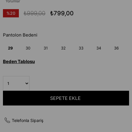
Yorumlar
₺999,00
₺799,00
%
20
İndirim
Pantolon Bedeni
29
30
31
32
33
34
36
Beden Tablosu
Telefonla Sipariş