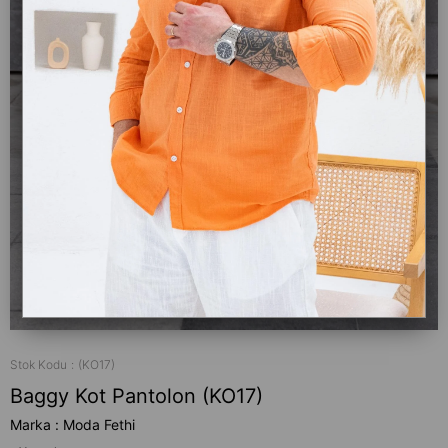
Stok Kodu
(KO17)
Baggy Kot Pantolon (KO17)
Marka
:
Moda Fethi