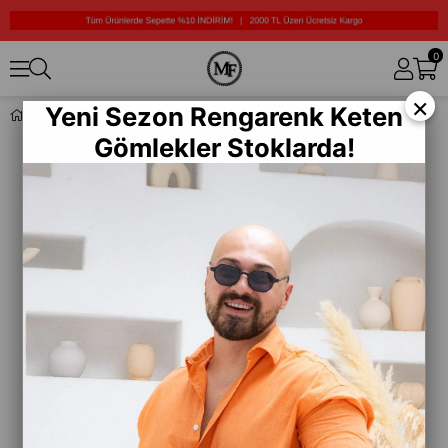
0
×
Yeni Sezon Rengarenk Keten
%100 Pamuk/Likra Kumaş Desenli Boxer
Gömlekler Stoklarda!