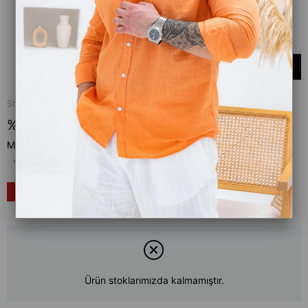
Stok Kodu
(BXR)
%100 Pamuk/Likra Kumaş Desenli Boxer
Marka
:
Moda Fethi
Yorumlar
₺219,00
₺149,00
%
32
İndirim
Ürün stoklarımızda kalmamıştır.