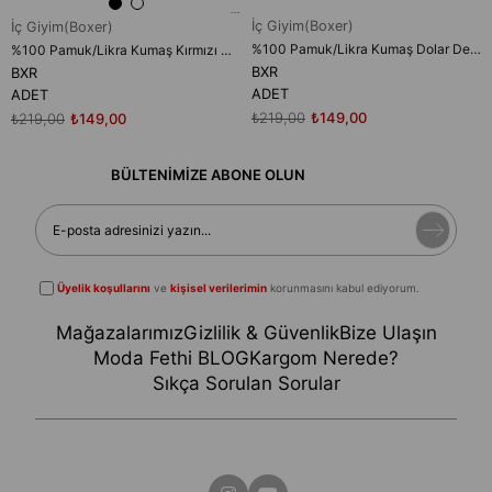
İç Giyim(Boxer)
İç Giyim(Boxer)
%100 Pamuk/Likra Kumaş Dolar Desenli Boxer
%100 Pamuk/Likra Kumaş Kırmızı Çiçekli Boxer
BXR
BXR
ADET
ADET
₺219,00
₺149,00
₺219,00
₺149,00
BÜLTENİMİZE ABONE OLUN
Üyelik koşullarını
ve
kişisel verilerimin
korunmasını kabul ediyorum.
Mağazalarımız
Gizlilik & Güvenlik
Bize Ulaşın
Moda Fethi BLOG
Kargom Nerede?
Sıkça Sorulan Sorular