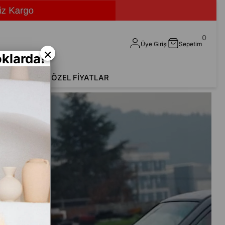
0
Üye Girişi
Sepetim
×
klarda!
shirt
Aksesuar
ÖZEL FİYATLAR