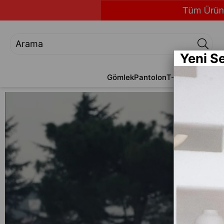
Yeni S
Gömlek
Pantolon
T-Shirt
Jean
Alt