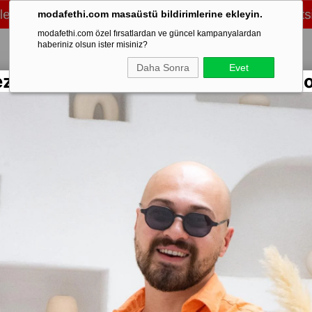
modafethi.com masaüstü bildirimlerine ekleyin.
modafethi.com özel fırsatlardan ve güncel kampanyalardan
haberiniz olsun ister misiniz?
Daha Sonra
Evet
ezon Rengarenk Keten Gömlekler Sto
/Üst Takım
Şort
Eşofman
Ayakkabı
Mevsimlik
Mont & Kaban
Sweat