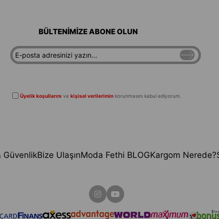
BÜLTENİMİZE ABONE OLUN
Üyelik koşullarını
ve
kişisel verilerimin
korunmasını kabul ediyorum.
 & Güvenlik
Bize Ulaşın
Moda Fethi BLOG
Kargom Nerede?